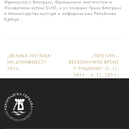
Француске у Београду, Француским институтом и
Издавачком кућом CLIO, а уз подршку Града Београда
и Министарства културе и информисања Републике
Србије.
„ВЕЛИКА ИЛУЗИЈА“
„ТЕРЕЗИН –
НА ДУНАВФЕСТУ
БЕСКОНАЧНО ВРЕМЕ
2014.
У ТИШИНИ“ (5. 12.
1914 – 5. 12. 2014.)