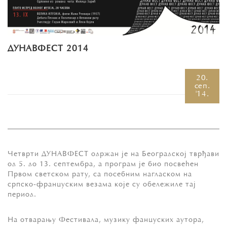
ДУНАВФЕСТ 2014
20.
сеп.
'14.
Четврти ДУНАВФЕСТ одржан је на Београдској тврђави
од 5. до 13. септембра, а програм је био посвећен
Првом светском рату, са посебним нагласком на
српско-француским везама које су обележиле тај
период.
На отварању Фестивала, музику фанцуских аутора,