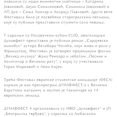
изводили су наши еминентни уметници – Катарина
Јовановић, Дејан Синадиновић, Симонида Јовановић и
ЛП Дуо – Соња Лончар и Андрија Павловић. Друго вече
Фестивала било је посвећено староградским песмама,
које су публици представили студенти соло певања.
У сарадњи са Издавачком кућом CLIO, овогодишњи
Дунавфест представио је публици роман „Сарајевски
омнибус“ аутора Велибора Чолића, који живи и ради у
Француској. Фестивал је затворен пројекцијом филма
„Велика илузија“ Жана Реноара и дебатом „Песник и
политичар о Великом рату“, у којој су учествовали
Горан Марковић и Леон Којен.
Трећи Фестивал европске студентске анимације (ФЕСА)
одржан је као предпрограм ДУНАВФЕСТ-а у Великом
барутном магацину и окупио је такмичаре из 14
европских земаља.
ДУНАВФЕСТ 4 организовали су НВО „Дунавфест“ и ЈП
„Београдска тврђава“, у сарадњи са Амбасадом