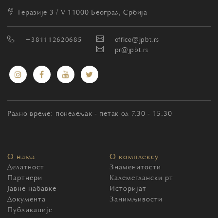
Теразије 3 / V
11000 Београд, Србија
+381112620685
office@jpbt.rs
pr@jpbt.rs
Радно време: понедељак - петак од 7.30 - 15.30
О нама
О комплексу
Делатност
Знаменитости
Партнери
Калемегдански рт
Јавне набавке
Историјат
Документа
Занимљивости
Публикације