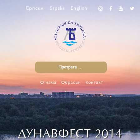
Српски
Srpski
English
О нама
Обрасци
Контакт
ДУНАВФЕСТ 2014