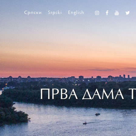
Српски
Srpski
English
ПРВА ДАМА 