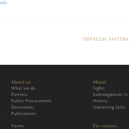
pski
.
ОБРАСЦИ ЗАХТЕВА
About us
About
What we do
Sights
Partners
Kalemegdanski rt
Public Procurement
History
Documents
Interesting facts
Publications
Forms
For visitors