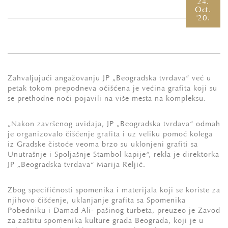
24.
Oct.
'20.
Zahvaljujući angažovanju JP „Beogradska tvrđava“ već u
petak tokom prepodneva očišćena je većina grafita koji su
se prethodne noći pojavili na više mesta na kompleksu.
„Nakon završenog uviđaja, JP „Beogradska tvrđava“ odmah
je organizovalo čišćenje grafita i uz veliku pomoć kolega
iz Gradske čistoće veoma brzo su uklonjeni grafiti sa
Unutrašnje i Spoljašnje Stambol kapije“, rekla je direktorka
JP „Beogradska tvrđava“ Marija Reljić.
Zbog specifičnosti spomenika i materijala koji se koriste za
njihovo čišćenje, uklanjanje grafita sa Spomenika
Pobedniku i Damad Ali- pašinog turbeta, preuzeo je Zavod
za zaštitu spomenika kulture grada Beograda, koji je u