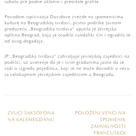
subotu pre podne uklonio i preostale grafite.
Povodom ispisivanja Davidove zvezde na spomenicima
kulture na Beogradskoj tvrđavi, pismo podrške Javnom
preduzeću „Beogradska tvrđava“ uputila je Jevrejska
opština Beograd, koja je osudila vandalski čin i ogradila se
od ovog događaja.
JP „Beogradska tvrđava“ zahvaljuje jevrejskoj zajednici na
podršci, uz uverenje da je i svim građanima jasno da se
radi o izgredu pojedinca, koji se ne može dovoditi u vezu
sa celokupnom jevrejskom zajednicom u Beogradu.
ZVUCI SAKSOFONA
POLOŽENI VENCI NA
NA KALEMEGDANU
SPOMENIK
ZAHVALNOSTI
FRANCUSKOJ