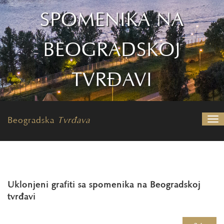
SPOMENIKA NA
BEOGRADSKOJ
TVRĐAVI
Beogradska
Tvrđava
Nav
Uklonjeni grafiti sa spomenika na Beogradskoj
tvrđavi