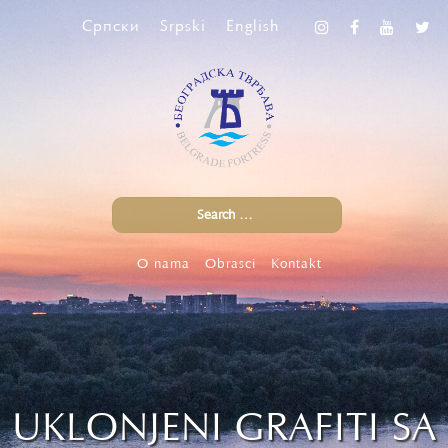
Српски
Srpski
English
O nama
Obrasci
Kontakt
UKLONJENI GRAFITI SA