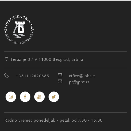
Terazije 3 / V
11000 Beograd, Srbija
+381112620685
office@jpbt.rs
pr@jpbt.rs
Radno vreme: ponedeljak - petak od 7.30 - 15.30