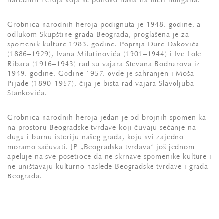
narodnih heroja koja se ponovo našla na meti huligana.
Grobnica narodnih heroja podignuta je 1948. godine, a
odlukom Skupštine grada Beograda, proglašena je za
spomenik kulture 1983. godine. Poprsja Đure Đakovića
(1886–1929), Ivana Milutinovića (1901–1944) i Ive Lole
Ribara (1916–1943) rad su vajara Stevana Bodnarova iz
1949. godine. Godine 1957. ovde je sahranjen i Moša
Pijade (1890-1957), čija je bista rad vajara Slavoljuba
Stankovića.
Grobnica narodnih heroja jedan je od brojnih spomenika
na prostoru Beogradske tvrđave koji čuvaju sećanje na
dugu i burnu istoriju našeg grada, koju svi zajedno
moramo sačuvati. JP „Beogradska tvrđava“ još jednom
apeluje na sve posetioce da ne skrnave spomenike kulture i
ne uništavaju kulturno nasleđe Beogradske tvrđave i grada
Beograda.