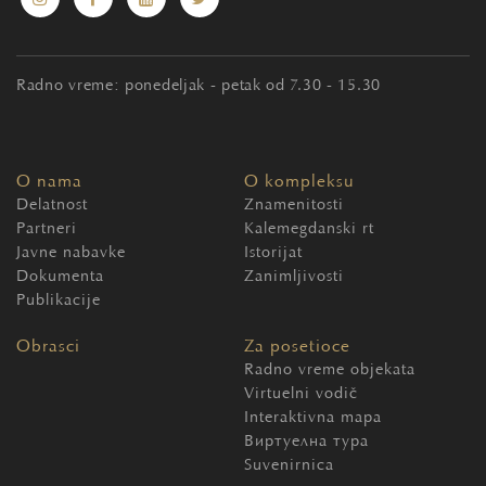
Radno vreme: ponedeljak - petak od 7.30 - 15.30
O nama
O kompleksu
Delatnost
Znamenitosti
Partneri
Kalemegdanski rt
Javne nabavke
Istorijat
Dokumenta
Zanimljivosti
Publikacije
Obrasci
Za posetioce
Radno vreme objekata
Virtuelni vodič
Interaktivna mapa
Виртуелна тура
Suvenirnica