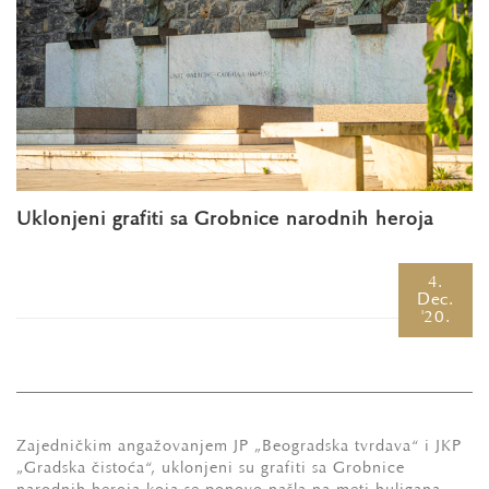
Uklonjeni grafiti sa Grobnice narodnih heroja
4.
Dec.
'20.
Zajedničkim angažovanjem JP „Beogradska tvrđava“ i JKP
„Gradska čistoća“, uklonjeni su grafiti sa Grobnice