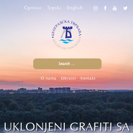
Српски
Srpski
English
O nama
Obrasci
Kontakt
UKLONJENI GRAFITI SA