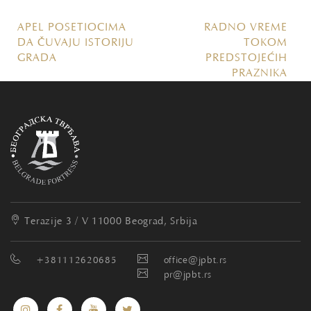
APEL POSETIOCIMA
RADNO VREME
DA ČUVAJU ISTORIJU
TOKOM
GRADA
PREDSTOJEĆIH
PRAZNIKA
Terazije 3 / V
11000 Beograd, Srbija
+381112620685
office@jpbt.rs
pr@jpbt.rs