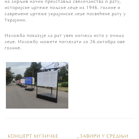
на дирљив начин представља сведочанства о рату,
историјске цртеже пољске деце из 1946. године и
савремене цртеже украјинске деце посвећене рату у
Украјини.
Изложба показује да рат увек изгледа исто у очима
деце. Изложбу можете погледати до 26.октобра ове
године.
КОНЦЕРТ МУЗИЧКЕ
„ЗАВИРИ У СРЕДЊИ