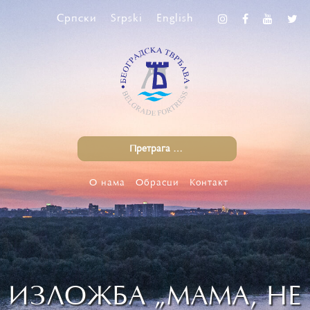
Српски
Srpski
English
О нама
Обрасци
Контакт
ИЗЛОЖБА „МАМА, НЕ