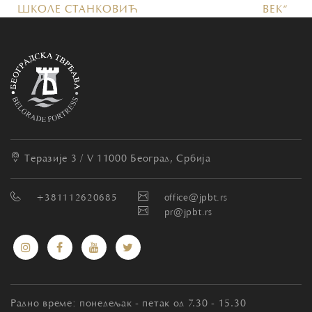
ШКОЛЕ СТАНКОВИЋ
ВЕК“
Теразије 3 / V
11000 Београд, Србија
+381112620685
office@jpbt.rs
pr@jpbt.rs
Радно време: понедељак - петак од 7.30 - 15.30