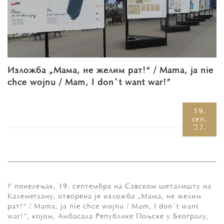
Изложба „Мама, не желим рат!“ / Mama, ja nie
chce wojnu / Mam, I don`t want war!”
19.
сеп.
'22.
У понедељак, 19. септембра на Савском шеталишту на
Калемегдану, отворена је изложба „Мама, не желим
рат!“ / Mama, ja nie chce wojnu / Mam, I don`t want
war!”, којом, Aмбасада Републике Пољске у Београду,