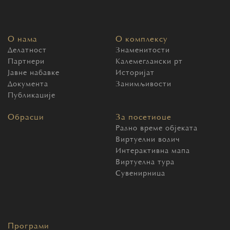
О нама
О комплексу
Делатност
Знаменитости
Партнери
Калемегдански рт
Јавне набавке
Историјат
Документа
Занимљивости
Публикације
Обрасци
За посетиоце
Радно време објеката
Виртуелни водич
Интерактивна мапа
Виртуелна тура
Сувенирница
Програми