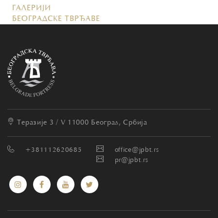
ГАЛЕРИЈИ
БЕОГРАДСКЕ ТВРЂАВЕ
Теразије 3 / V
11000 Београд, Србија
+381112620685
office@jpbt.rs
pr@jpbt.rs