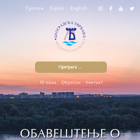
Српски
Srpski
English
О нама
Обрасци
Контакт
ОБАВЕШТЕЊЕ О