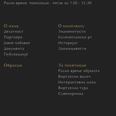
Радно време: понедељак - петак од 7.30 - 15.30
О нама
О комплексу
Делатност
Знаменитости
Партнери
Калемегдански рт
Јавне набавке
Историјат
Документа
Занимљивости
Публикације
Обрасци
За посетиоце
Радно време објеката
Виртуелни водич
Интерактивна мапа
Виртуелна тура
Сувенирница