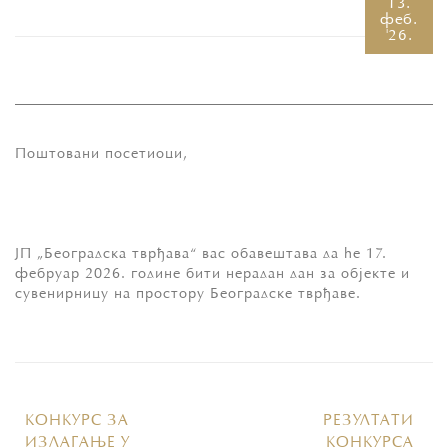
13.
феб.
'26.
Поштовани посетиоци,
ЈП „Београдска тврђава“ вас обавештава да ће 17.
фебруар 2026. године бити нерадан дан за објекте и
сувенирницу на простору Београдске тврђаве.
КОНКУРС ЗА
РЕЗУЛТАТИ
ИЗЛАГАЊЕ У
КОНКУРСА