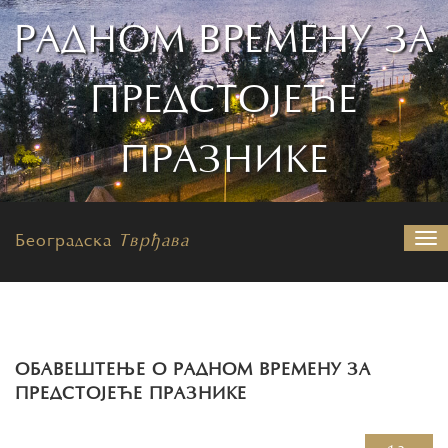
РАДНОМ ВРЕМЕНУ ЗА
ПРЕДСТОЈЕЋЕ
ПРАЗНИКЕ
Београдска
Тврђава
На
ОБАВЕШТЕЊЕ О РАДНОМ ВРЕМЕНУ ЗА
ПРЕДСТОЈЕЋЕ ПРАЗНИКЕ