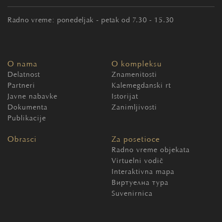
Radno vreme: ponedeljak - petak od 7.30 - 15.30
O nama
O kompleksu
Delatnost
Znamenitosti
Partneri
Kalemegdanski rt
Javne nabavke
Istorijat
Dokumenta
Zanimljivosti
Publikacije
Obrasci
Za posetioce
Radno vreme objekata
Virtuelni vodič
Interaktivna mapa
Виртуелна тура
Suvenirnica