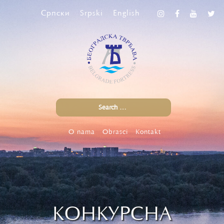
Српски
Srpski
English
O nama
Obrasci
Kontakt
КОНКУРСНА