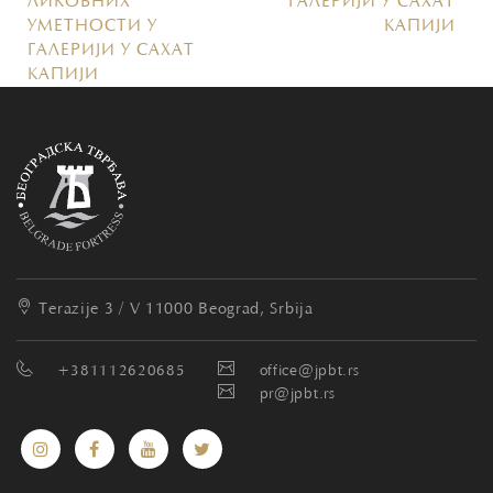
ЛИКОВНИХ
ГАЛЕРИЈИ У САХАТ
УМЕТНОСТИ У
КАПИЈИ
ГАЛЕРИЈИ У САХАТ
КАПИЈИ
Terazije 3 / V
11000 Beograd, Srbija
+381112620685
office@jpbt.rs
pr@jpbt.rs