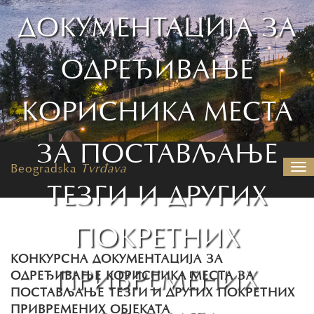
ДОКУМЕНТАЦИЈА ЗА
ОДРЕЂИВАЊЕ
КОРИСНИКА МЕСТА
ЗА ПОСТАВЉАЊЕ
Beogradska
Tvrđava
Nav
ТЕЗГИ И ДРУГИХ
ПОКРЕТНИХ
КОНКУРСНА ДОКУМЕНТАЦИЈА ЗА
ПРИВРЕМЕНИХ
ОДРЕЂИВАЊЕ КОРИСНИКА МЕСТА ЗА
ПОСТАВЉАЊЕ ТЕЗГИ И ДРУГИХ ПОКРЕТНИХ
ПРИВРЕМЕНИХ ОБЈЕКАТА