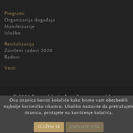
Programi
Organizacija događaja
Manifestacije
Izložbe
Revitalizacija
Završeni radovi 2020
Radovi
Vesti
2026 Beogradska tvrđava. Sva prava zadržana.
Ova stranica koristi kolačiće kako bismo vam obezbedili
najbolje korisničko iskustvo. Ukoliko nastavite da pretražujet
stranicu, pristajete na korišćenje kolačića.
SLAŽEM SE
SAZNAJTE VIŠE