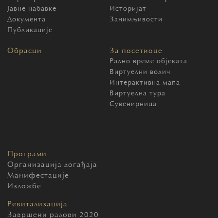
Јавне набавке
Историјат
Документа
Занимљивости
Публикације
Обрасци
За посетиоце
Радно време објеката
Виртуелни водич
Интерактивна мапа
Виртуелна тура
Сувенирница
Програми
Организација догађаја
Манифестације
Изложбе
Ревитализација
Завршени радови 2020