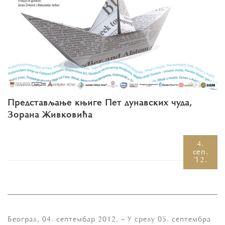
Представљање књиге Пeт дунaвских чудa,
Зoрaнa Живкoвићa
4.
сеп.
'12.
Бeoгрaд, 04. сeптeмбaр 2012. – У срeду 05. сeптeмбрa