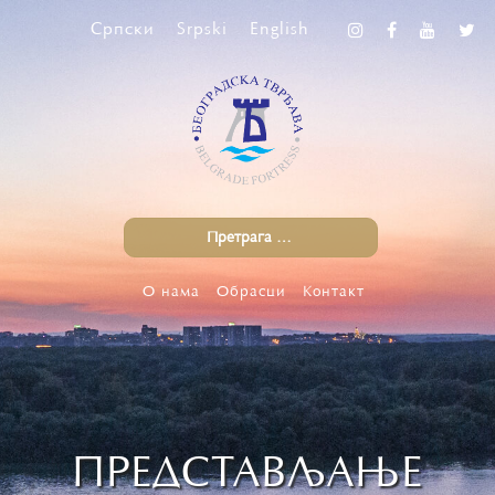
Српски
Srpski
English
О нама
Обрасци
Контакт
ПРЕДСТАВЉАЊЕ