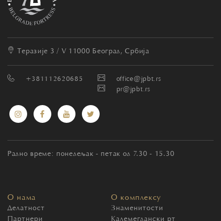
Теразије 3 / V
11000 Београд, Србија
+381112620685
office@jpbt.rs
pr@jpbt.rs
Радно време: понедељак - петак од 7.30 - 15.30
О нама
О комплексу
Делатност
Знаменитости
Партнери
Калемегдански рт