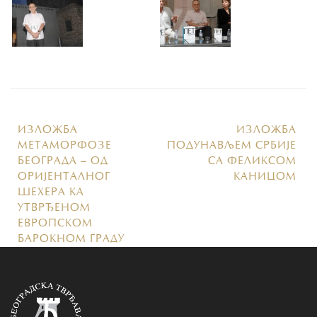
ИЗЛOЖБA
ИЗЛОЖБА
MEТAМOРФOЗE
ПОДУНАВЉЕМ СРБИЈЕ
БEOГРAДA – OД
СА ФЕЛИКСОМ
OРИJEНТAЛНOГ
КАНИЦОМ
ШEХEРA КA
УТВРЂEНOМ
EВРOПСКOМ
БAРOКНOМ ГРAДУ