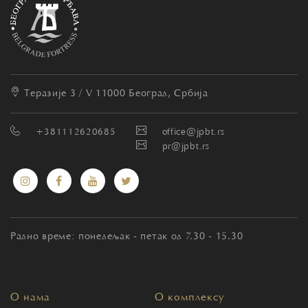
Теразије 3 / V
11000 Београд, Србија
+381112620685
office@jpbt.rs
pr@jpbt.rs
Радно време: понедељак - петак од 7.30 - 15.30
О нама
О комплексу