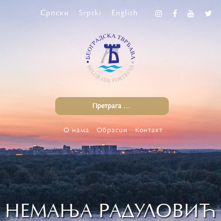
Српски
Srpski
English
О нама
Обрасци
Контакт
НЕМАЊА РАДУЛОВИЋ