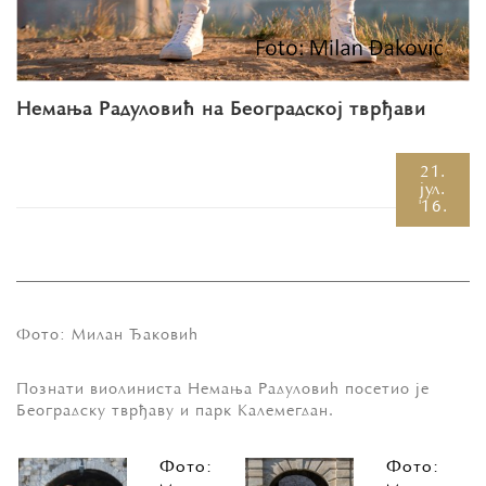
Немања Радуловић на Београдској тврђави
21.
јул.
'16.
Фото: Милан Ђаковић
Познати виолиниста Немања Радуловић посетио је
Београдску тврђаву и парк Калемегдан.
Фото:
Фото: