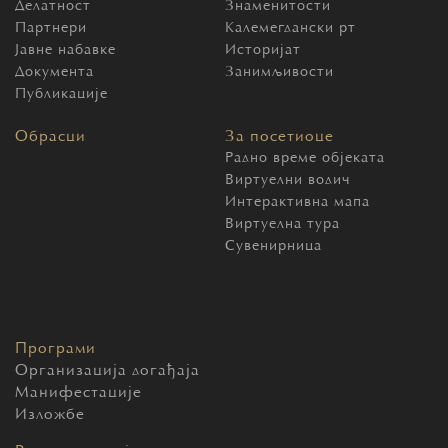
Делатност
Знаменитости
Партнери
Калемегдански рт
Јавне набавке
Историјат
Документа
Занимљивости
Публикације
Обрасци
За посетиоце
Радно време објеката
Виртуелни водич
Интерактивна мапа
Виртуелна тура
Сувенирница
Програми
Организација догађаја
Манифестације
Изложбе