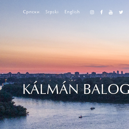
Српски
Srpski
English
KÁLMÁN BALOG