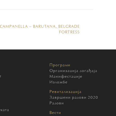
 CAMPANELLA – BARUTANA, BELGRADE
FORTRESS
Програми
Организација догађаја
т
Манифестације
Изложбе
Ревитализација
Завршени радови 2020
Радови
еката
Вести
ч