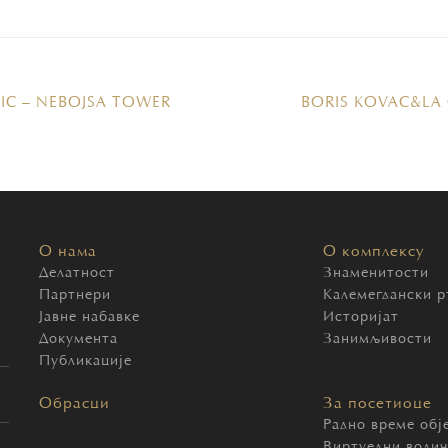
IC – NEBOJSA TOWER
BORIS KOVAC&LA
О нама
О комплексу
Делатност
Знаменитости
Партнери
Калемегдански р
Јавне набавке
Историјат
Документа
Занимљивости
Публикације
Обрасци
За посетиоце
Радно време обј
Виртуелни води