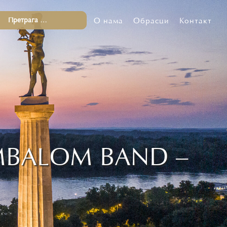
О нама
Обрасци
Контакт
MBALOM BAND –