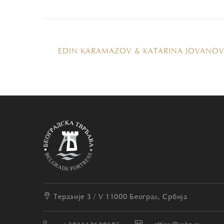
EDIN KARAMAZOV & KATARINA JOVANOV
Теразије 3 / V
11000 Београд, Србија