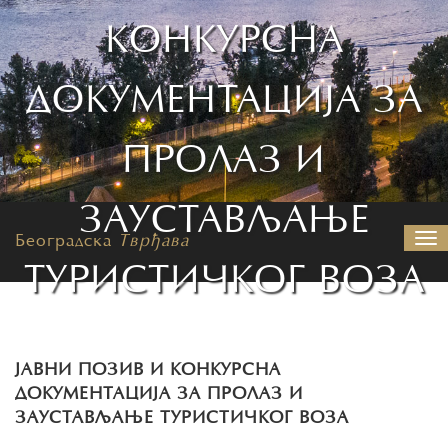
КОНКУРСНА
ДОКУМЕНТАЦИЈА ЗА
ПРОЛАЗ И
ЗАУСТАВЉАЊЕ
Београдска
Тврђава
На
ТУРИСТИЧКОГ ВОЗА
ЈАВНИ ПОЗИВ И КОНКУРСНА
ДОКУМЕНТАЦИЈА ЗА ПРОЛАЗ И
ЗАУСТАВЉАЊЕ ТУРИСТИЧКОГ ВОЗА