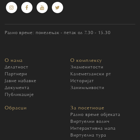
Радно време: понедељак - петак од 7.30 - 15.30
О нама
О комплексу
Делатност
Знаменитости
Партнери
Калемегдански рт
Јавне набавке
Историјат
Документа
Занимљивости
Публикације
Обрасци
За посетиоце
Радно време објеката
Виртуелни водич
Интерактивна мапа
Виртуелна тура