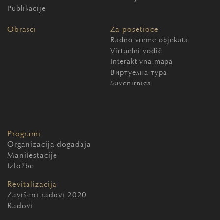
Publikacije
Obrasci
Za posetioce
Radno vreme objekata
Virtuelni vodič
Interaktivna mapa
Виртуелна тура
Suvenirnica
Programi
Organizacija događaja
Manifestacije
Izložbe
Revitalizacija
Završeni radovi 2020
Radovi