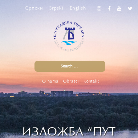
Српски
Srpski
English
O nama
Obrasci
Kontakt
ИЗЛОЖБА “ПУТ