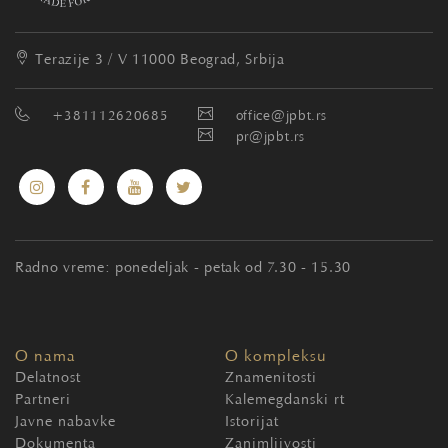
Terazije 3 / V
11000 Beograd, Srbija
+381112620685
office@jpbt.rs
pr@jpbt.rs
Radno vreme: ponedeljak - petak od 7.30 - 15.30
O nama
O kompleksu
Delatnost
Znamenitosti
Partneri
Kalemegdanski rt
Javne nabavke
Istorijat
Dokumenta
Zanimljivosti