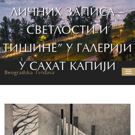
ЛИЧНИХ ЗАПИСА –
СВЕТЛОСТИ И
ТИШИНЕ” У ГАЛЕРИЈИ
У САХАТ КАПИЈИ
Beogradska
Tvrđava
Nav