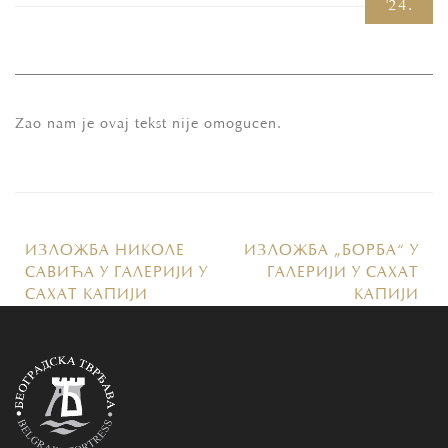
'24.
Zao nam je ovaj tekst nije omogucen.
ИЗЛОЖБА НИКОЛЕ
ИЗЛОЖБА „БОРБА“ У
САВИЋА У ГАЛЕРИЈИ У
ГАЛЕРИЈИ У САХАТ
САХАТ КАПИЈИ
КАПИЈИ