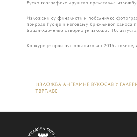
Руско географско друштво представља изложбу
Изложени су финалисти и победничке фотограф
природе Русије и неговању брижљивог односа п
Боцан-Харченко отворио је изложбу 10. августа
Конкурс је први пут организован 2015. године,
ИЗЛОЖБА АНГЕЛИНЕ ВУКОСАВ У ГАЛЕР
ТВРЂАВЕ