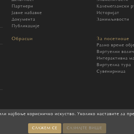
Партнери
Калемегдански р
Јавне набавке
Историјат
Документа
Занимљивости
Публикације
Обрасци
За посетиоце
Радно време обј
Виртуелни води
Интерактивна м
Виртуелна тура
Сувенирница
ли најбоље корисничко искуство. Уколико наставите да пр
2026 Београдска тврђава. Сва права задржана.
СЛАЖЕМ СЕ
САЗНАЈТЕ ВИШЕ