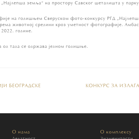
 „Најлепша земља“ на простору Савског шеталишта у парку
ије на годишњем Сверуском фото-конкурсу РГД „Најлепша 
рема животној средини кроз уметност фотографије. Амбас
 2022. године.
 а од тада се одржава једном годишње.
ИЈИ БЕОГРАДСКЕ
КОНКУРС ЗА ИЗЛАГА
О нама
О комплексу
Делатност
Знаменитости