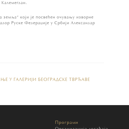
 Калемегдан.
земља“ који је посвећен очувању изворне
адор Руске Федерације у Србији Александар
ЊЕ У ГАЛЕРИЈИ БЕОГРАДСКЕ ТВРЂАВЕ
Програми