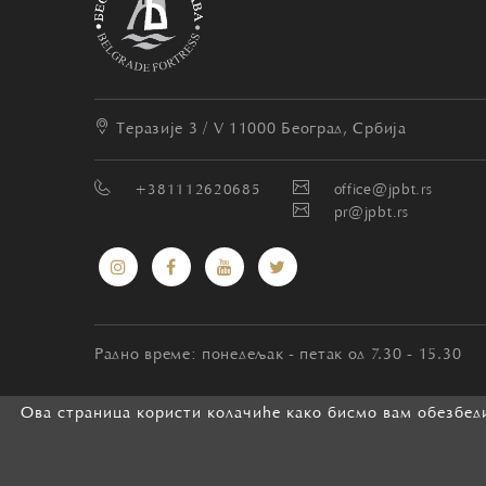
Теразије 3 / V
11000 Београд, Србија
+381112620685
office@jpbt.rs
pr@jpbt.rs
Радно време: понедељак - петак од 7.30 - 15.30
Ова страница користи колачиће како бисмо вам обезбеди