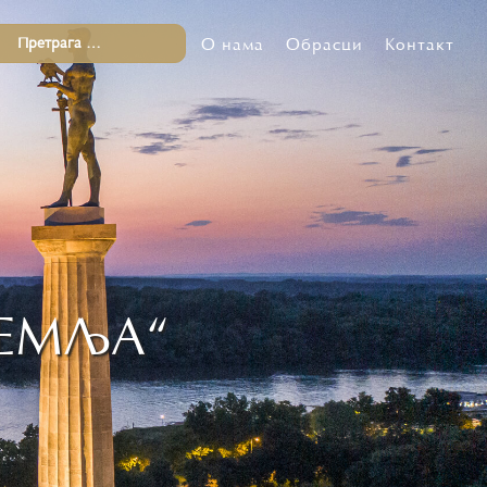
О нама
Обрасци
Контакт
ЕМЉА“