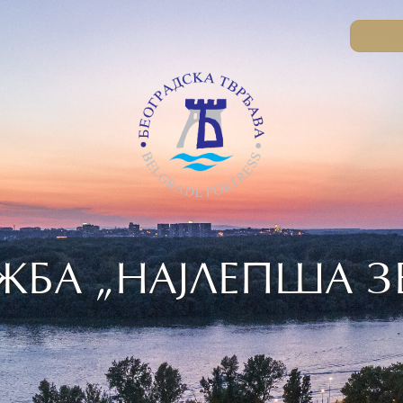
ЖБА „НАЈЛЕПША З