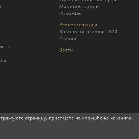
Организација догађаја
т
Манифестације
Изложбе
Ревитализација
Завршени радови 2020
Радови
еката
Вести
ч
апа
етражујете страницу, пристајете на коришћење колачића.