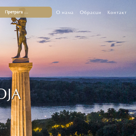
О нама
Обрасци
Контакт
ОЈА