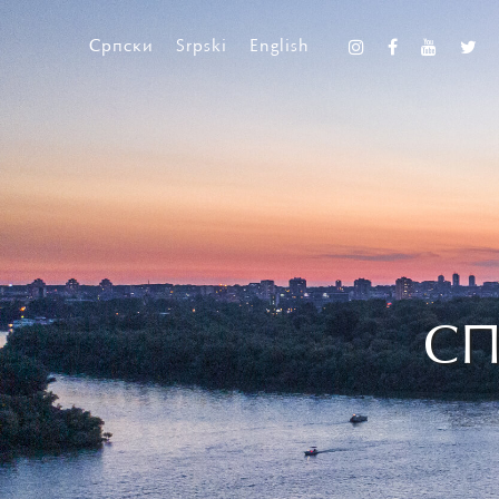
Српски
Srpski
English
СП