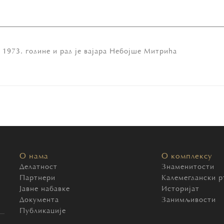
 1973. године и рад је вајара Небојше Митрића
О нама
О комплексу
Делатност
Знаменитости
Партнери
Калемегдански р
Јавне набавке
Историјат
Документа
Занимљивости
Публикације