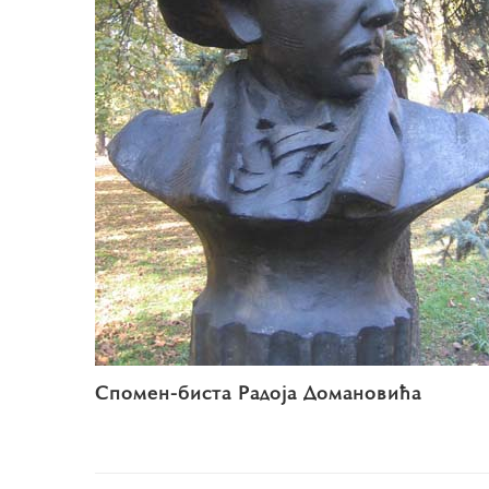
Спомен-биста Радоја Домановића