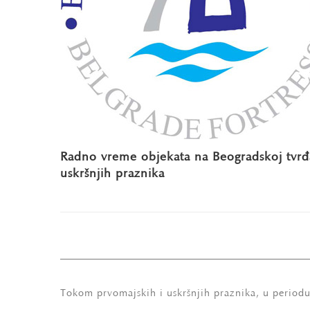
Radno vreme objekata na Beogradskoj tvrđ
uskršnjih praznika
Tokom prvomajskih i uskršnjih praznika, u periodu