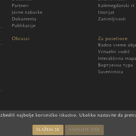
Partneri
Kalemegdanski rt
Javne nabavke
Istorijat
Dokumenta
Zanimljivosti
Publikacije
Obrasci
Za posetioce
Radno vreme obj
Virtuelni vodič
Interaktivna map
Виртуелна тура
Suvenirnica
bedili najbolje korisničko iskustvo. Ukoliko nastavite da pretraž
2026 Beogradska tvrđava. Sva prava zadržana.
SLAŽEM SE
SAZNAJTE VIŠE