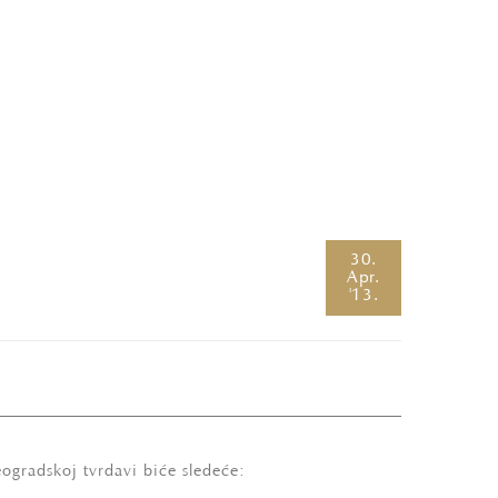
30.
Apr.
'13.
ogradskoj tvrđavi biće sledeće: