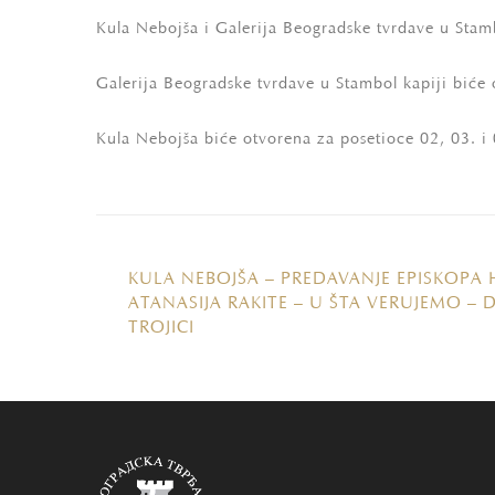
Kula Nebojša i Galerija Beogradske tvrđave u Stamb
Galerija Beogradske tvrđave u Stambol kapiji biće
Kula Nebojša biće otvorena za posetioce 02, 03. 
KULA NEBOJŠA – PREDAVANJE EPISKOPA
ATANASIJA RAKITE – U ŠTA VERUJEMO –
TROJICI