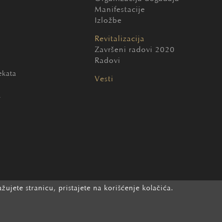
Manifestacije
Izložbe
Revitalizacija
Završeni radovi 2020
Radovi
ekata
Vesti
a
ujete stranicu, pristajete na korišćenje kolačića.