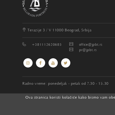
Terazije 3 / V
11000 Beograd, Srbija
+381112620685
office@jpbt.rs
pr@jpbt.rs
Radno vreme: ponedeljak - petak od 7.30 - 15.30
Ova stranica koristi kolačiće kako bismo vam obez