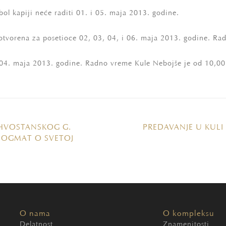
ol kapiji neće raditi 01. i 05. maja 2013. godine.
 otvorena za posetioce 02, 03, 04, i 06. maja 2013. godine. Ra
i 04. maja 2013. godine. Radno vreme Kule Nebojše je od 10,00
 HVOSTANSKOG G.
PREDAVANJE U KULI 
 DOGMAT O SVETOJ
O nama
O kompleksu
Delatnost
Znamenitosti