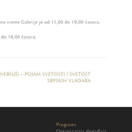
dno vreme Galerije je od 11,00 do 19,00 časova.
 do 18,00 časova.
NEBOJŠI – POJAM SVETOSTI I SVETOST
SRPSKIH VLADARA
Programi
Organizacija događaja