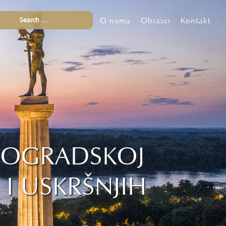
O nama
Obrasci
Kontakt
EOGRADSKOJ
I USKRŠNJIH