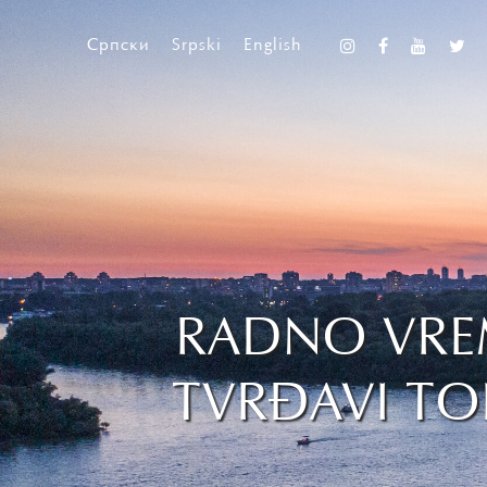
Српски
Srpski
English
RADNO VRE
TVRĐAVI TO