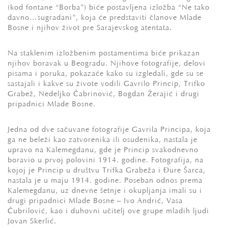
(kod fontane “Borba”) biće postavljena izložba “Ne tako
davno…sugrađani”, koja će predstaviti članove Mlade
Bosne i njihov život pre Sarajevskog atentata.
Na staklenim izložbenim postamentima biće prikazan
njihov boravak u Beogradu. Njihove fotografije, delovi
pisama i poruka, pokazaće kako su izgledali, gde su se
sastajali i kakve su živote vodili Gavrilo Princip, Trifko
Grabež, Nedeljko Čabrinović, Bogdan Žerajić i drugi
pripadnici Mlade Bosne.
Jedna od dve sačuvane fotografije Gavrila Principa, koja
ga ne beleži kao zatvorenika ili osuđenika, nastala je
upravo na Kalemegdanu, gde je Princip svakodnevno
boravio u prvoj polovini 1914. godine. Fotografija, na
kojoj je Princip u društvu Trifka Grabeža i Đure Šarca,
nastala je u maju 1914. godine. Poseban odnos prema
Kalemegdanu, uz dnevne šetnje i okupljanja imali su i
drugi pripadnici Mlade Bosne – Ivo Andrić, Vasa
Čubrilović, kao i duhovni učitelj ove grupe mladih ljudi
Jovan Skerlić.