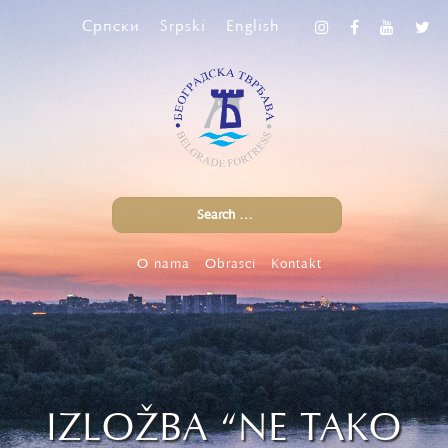
Српски
Srpski
English
O nama
Obrasci
Kontakt
IZLOŽBA “NE TAKO