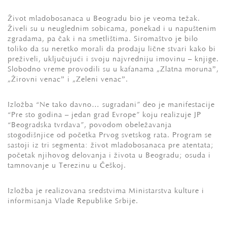
Život mladobosanaca u Beogradu bio je veoma težak.
Živeli su u neuglednim sobicama, ponekad i u napuštenim
zgradama, pa čak i na smetlištima. Siromaštvo je bilo
toliko da su neretko morali da prodaju lične stvari kako bi
preživeli, uključujući i svoju najvredniju imovinu – knjige.
Slobodno vreme provodili su u kafanama „Zlatna morunaˮ,
„Žirovni venacˮ i „Zeleni venacˮ.
Izložba “Ne tako davno… sugrađani” deo je manifestacije
“Pre sto godina – jedan grad Evrope” koju realizuje JP
“Beogradska tvrđava”, povodom obeležavanja
stogodišnjice od početka Prvog svetskog rata. Program se
sastoji iz tri segmenta: život mladobosanaca pre atentata;
početak njihovog delovanja i života u Beogradu; osuda i
tamnovanje u Terezinu u Češkoj.
Izložba je realizovana sredstvima Ministarstva kulture i
informisanja Vlade Republike Srbije.