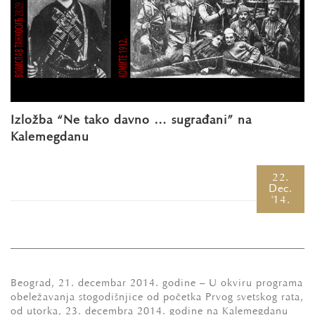
Izložba “Ne tako davno … sugrađani” na
Kalemegdanu
22.
Dec.
'14.
Beograd, 21. decembar 2014. godine – U okviru programa
obeležavanja stogodišnjice od početka Prvog svetskog rata,
od utorka, 23. decembra 2014. godine na Kalemegdanu