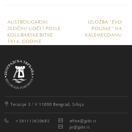
AUSTROUGARSKI
IZLOŽBA “EVO
ZLOČINI UOČI I POSLE
POLJSKE” NA
KOLUBARSKE BITKE
KALEMEGDANU
1914. GODINE
Terazije 3 / V
11000 Beograd, Srbija
+381112620685
office@jpbt.rs
pr@jpbt.rs