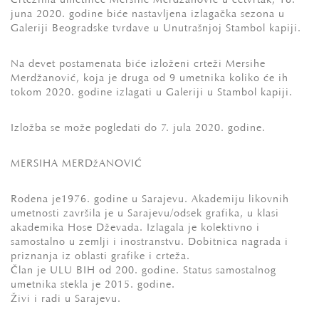
Crtežima umetnice Mersihe Merdžanović u četvrtak, 18.
juna 2020. godine biće nastavljena izlagačka sezona u
Galeriji Beogradske tvrđave u Unutrašnjoj Stambol kapiji.
Na devet postamenata biće izloženi crteži Mersihe
Merdžanović, koja je druga od 9 umetnika koliko će ih
tokom 2020. godine izlagati u Galeriji u Stambol kapiji.
Izložba se može pogledati do 7. jula 2020. godine.
MERSIHA MERDžANOVIĆ
Rođena je1976. godine u Sarajevu. Akademiju likovnih
umetnosti završila je u Sarajevu/odsek grafika, u klasi
akademika Hose Dževada. Izlagala je kolektivno i
samostalno u zemlji i inostranstvu. Dobitnica nagrada i
priznanja iz oblasti grafike i crteža.
Član je ULU BIH od 200. godine. Status samostalnog
umetnika stekla je 2015. godine.
Živi i radi u Sarajevu.