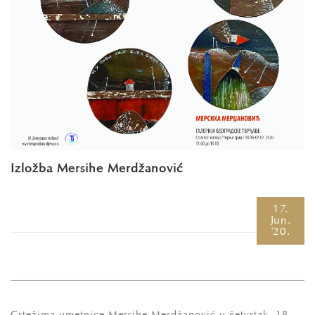
Izložba Mersihe Merdžanović
17.
Jun.
'20.