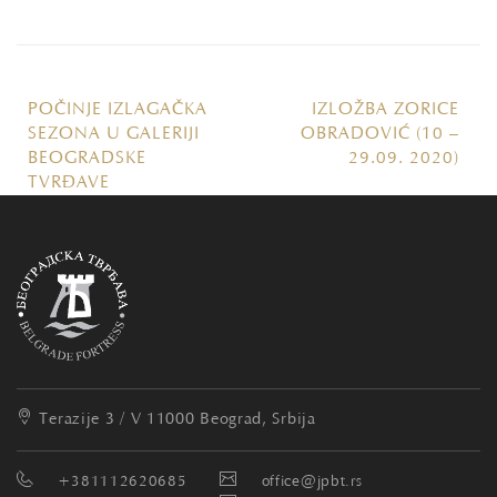
POČINJE IZLAGAČKA
IZLOŽBA ZORICE
SEZONA U GALERIJI
OBRADOVIĆ (10 –
BEOGRADSKE
29.09. 2020)
TVRĐAVE
Terazije 3 / V
11000 Beograd, Srbija
+381112620685
office@jpbt.rs