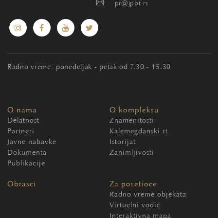
pr@jpbt.rs
Radno vreme: ponedeljak - petak od 7.30 - 15.30
O nama
O kompleksu
Delatnost
Znamenitosti
Partneri
Kalemegdanski rt
Javne nabavke
Istorijat
Dokumenta
Zanimljivosti
Publikacije
Obrasci
Za posetioce
Radno vreme objekata
Virtuelni vodič
Interaktivna mapa