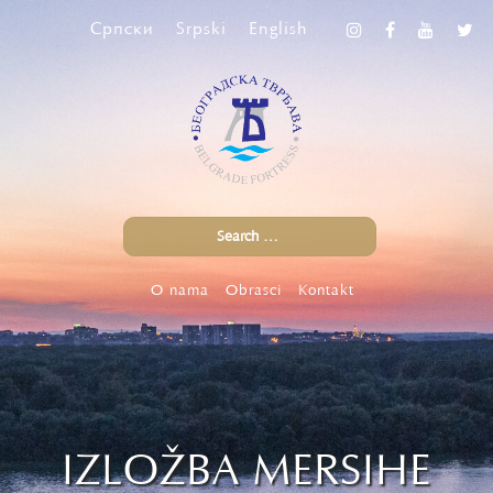
Српски
Srpski
English
O nama
Obrasci
Kontakt
IZLOŽBA MERSIHE