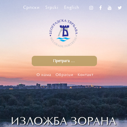
Српски
Srpski
English
О нама
Обрасци
Контакт
ИЗЛОЖБА ЗОРАНА