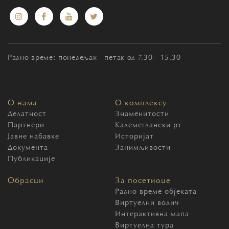
Радно време: понедељак - петак од 7.30 - 15.30
О нама
О комплексу
Делатност
Знаменитости
Партнери
Калемегдански рт
Јавне набавке
Историјат
Документа
Занимљивости
Публикације
Обрасци
За посетиоце
Радно време објеката
Виртуелни водич
Интерактивна мапа
Виртуелна тура