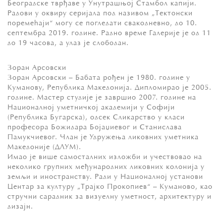
Београдске тврђаве у Унутрашњој Стамбол капији.
Радови у оквиру серијала под називом „Тектонски
поремећаји“ могу се погледати свакодневно, до 10.
септембра 2019. године. Радно време Галерије је од 11
до 19 часова, а улаз је слободан.
Зоран Арсовски
Зоран Арсовски – Бабата рођен је 1980. године у
Куманову, Република Македонија. Дипломирао је 2005.
године. Мастер студије је завршио 2007. године на
Националној уметничкој академији у Софији
(Република Бугарскa), одсек Сликарство у класи
професора Божидара Бојаџиевог и Станислава
Памукчиевог. Члан је Удружења ликовних уметника
Македоније (ДЛУМ).
Имао је више самосталних изложби и учествовао на
неколико групних међународних ликовних колонија у
земљи и иностранству. Ради у Националној установи
Центар за културу „Трајко Прокопиев“ – Куманово, као
стручни сарадник за визуелну уметност, архитектуру и
дизајн.