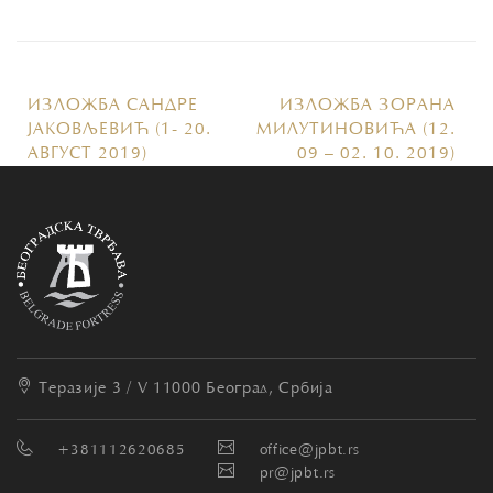
ИЗЛОЖБА САНДРЕ
ИЗЛОЖБА ЗОРАНА
ЈАКОВЉЕВИЋ (1- 20.
МИЛУТИНОВИЋА (12.
АВГУСТ 2019)
09 – 02. 10. 2019)
Теразије 3 / V
11000 Београд, Србија
+381112620685
office@jpbt.rs
pr@jpbt.rs