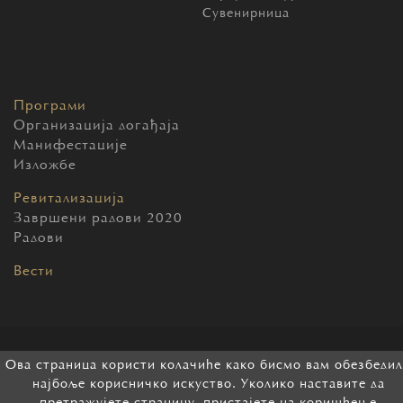
Сувенирница
Програми
Организација догађаја
Манифестације
Изложбе
Ревитализација
Завршени радови 2020
Радови
Вести
2026 Београдска тврђава. Сва права задржана.
Ова страница користи колачиће како бисмо вам обезбеди
најбоље корисничко искуство. Уколико наставите да