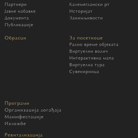
Партнери
Калемегдански рт
Јавне набавке
Историјат
Документа
Занимљивости
Публикације
Обрасци
За посетиоце
Радно време објеката
Виртуелни водич
Интерактивна мапа
Виртуелна тура
Сувенирница
Програми
Организација догађаја
Манифестације
Изложбе
Ревитализација