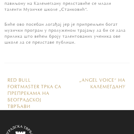
павиљону на Калемегдану представиће се млади
таленти Музичке школе „Станковић“.
Биће ово посебан догађај јер је припремљен богат
музички програм у продуженом трајању да би се дала
прилика што већем броју талентованих ученика ове
школе да се представе публици.
RED BULL
„ANGEL VOICE“ НА
FORTMASTER ТРКА СА
КАЛЕМЕГДАНУ
ПРЕПРЕКАМА НА
БЕОГРАДСКОЈ
ТВРЂАВИ