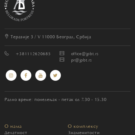
Теразије 3 / V
11000 Београд, Србија
+381112620685
office@jpbt.rs
pr@jpbt.rs
Радно време: понедељак - петак од 7.30 - 15.30
О нама
О комплексу
Делатност
Знаменитости