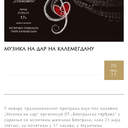
МУЗИКА НА ДАР НА КАЛЕМЕГДАНУ
20.
мај.
'21.
У оквиру традиционалног програма који под називом
„Музика на дар“ организује ЈП „Београдска тврђава“ у
сарадњи са музичким школама Београда, дана 21.маја
(петак), са почетком у 17 часова, у Музичком