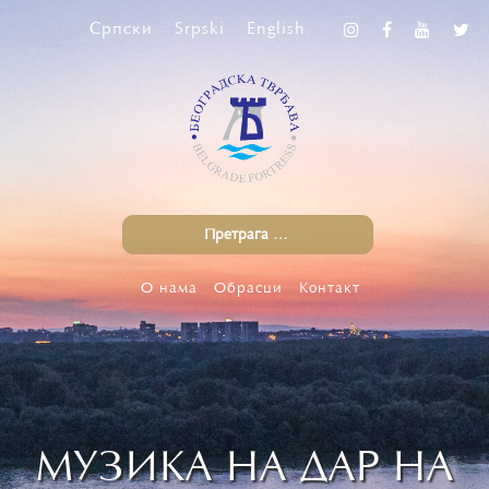
Српски
Srpski
English
О нама
Обрасци
Контакт
МУЗИКА НА ДАР НА