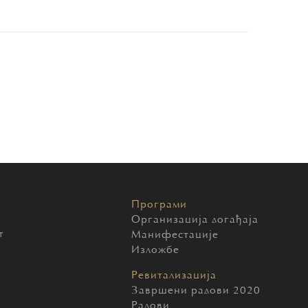
Програми
Организација догађаја
т
Манифестације
Изложбе
Ревитализација
Завршени радови 2020
Радови