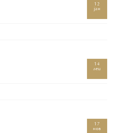
12
јан
14
дец
17
нов