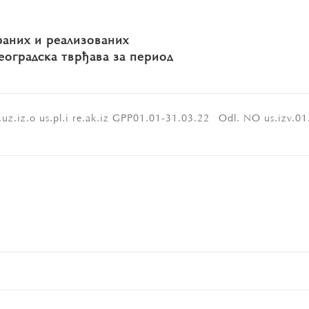
раних и реализованих
еоградска тврђава за период
l.uz.iz.o us.pl.i re.ak.iz GPP01.01-31.03.22_ Odl. NO us.izv.0