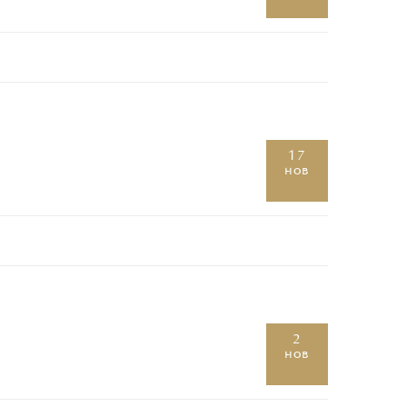
17
нов
2
нов