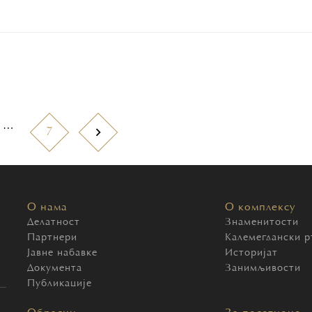
…
7
О нама
О комплексу
Делатност
Знаменитости
Партнери
Калемегдански р
Јавне набавке
Историјат
Документа
Занимљивости
Публикације