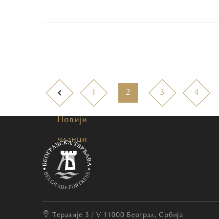
1
2
3
4
Новији
чланци
Теразије 3 / V
11000 Београд, Србија