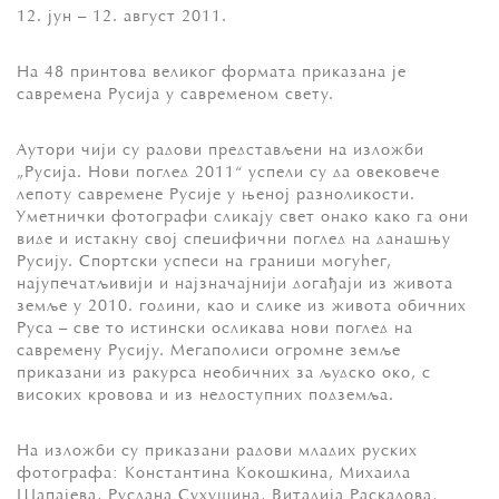
12. јун – 12. август 2011.
На 48 принтова великог формата приказана је
савремена Русија у савременом свету.
Аутори чији су радови представљени на изложби
„Русија. Нови поглед 2011“ успели су да овековече
лепоту савремене Русије у њеној разноликости.
Уметнички фотографи сликају свет онако како га они
виде и истакну свој специфични поглед на данашњу
Русију. Спортски успеси на граници могућег,
најупечатљивији и најзначајнији догађаји из живота
земље у 2010. години, као и слике из живота обичних
Руса – све то истински осликава нови поглед на
савремену Русију. Мегаполиси огромне земље
приказани из ракурса необичних за људско око, с
високих кровова и из недоступних подземља.
На изложби су приказани радови младих руских
фотографа: Константина Кокошкина, Михаила
Шапајева, Руслана Сухушина, Виталија Раскалова,