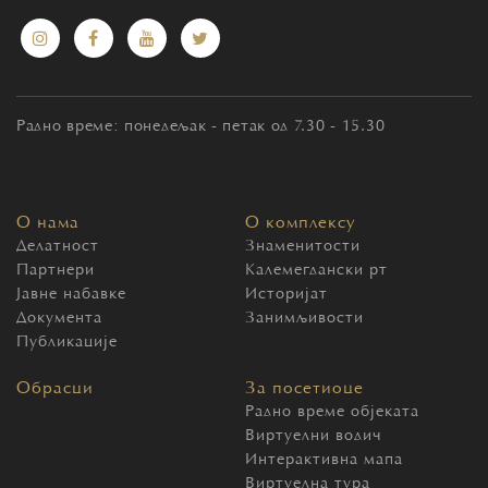
Радно време: понедељак - петак од 7.30 - 15.30
О нама
О комплексу
Делатност
Знаменитости
Партнери
Калемегдански рт
Јавне набавке
Историјат
Документа
Занимљивости
Публикације
Обрасци
За посетиоце
Радно време објеката
Виртуелни водич
Интерактивна мапа
Виртуелна тура