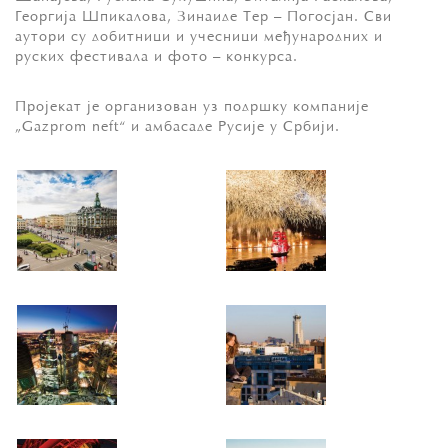
Георгија Шпикалова, Зинаиде Тер – Погосјан. Сви
аутори су добитници и учесници међународних и
руских фестивала и фото – конкурса.
Пројекат је организован уз подршку компаније
„Gazprom neft“ и амбасаде Русије у Србији.