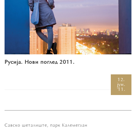
Русија. Нови поглед 2011.
12.
јун.
'11.
Савско шеталиште, парк Калемегдан