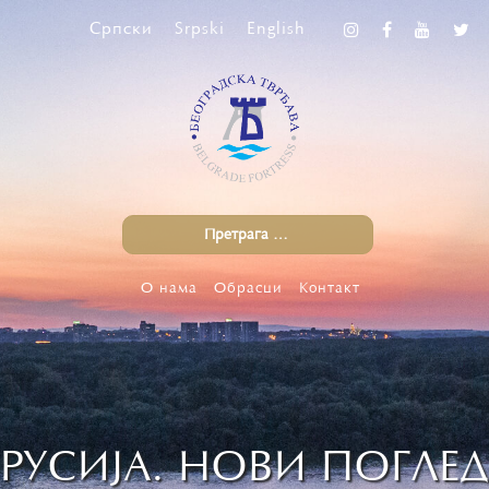
Српски
Srpski
English
О нама
Обрасци
Контакт
РУСИЈА. НОВИ ПОГЛЕД