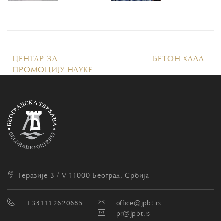
ЦЕНТАР ЗА
БЕТОН ХАЛА
ПРОМОЦИЈУ НАУКЕ
Теразије 3 / V
11000 Београд, Србија
+381112620685
office@jpbt.rs
pr@jpbt.rs