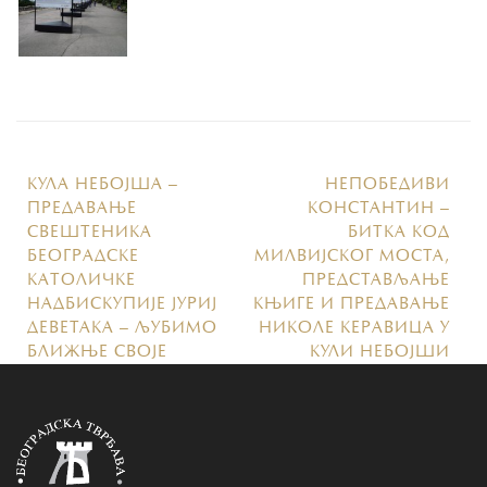
КУЛА НЕБОЈША –
НЕПОБЕДИВИ
ПРЕДАВАЊЕ
КОНСТАНТИН –
СВЕШТЕНИКА
БИТКА КОД
БЕОГРАДСКЕ
МИЛВИЈСКОГ МОСТА,
КАТОЛИЧКЕ
ПРЕДСТАВЉАЊЕ
НАДБИСКУПИЈЕ ЈУРИЈ
КЊИГЕ И ПРЕДАВАЊЕ
ДЕВЕТАКА – ЉУБИМО
НИКОЛЕ КЕРАВИЦА У
БЛИЖЊЕ СВОЈЕ
КУЛИ НЕБОЈШИ