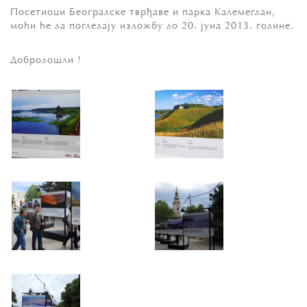
Посетиоци Београдске тврђаве и парка Калемегдан,
моћи ће да погледају изложбу до 20. јуна 2013. године.
Добродошли !