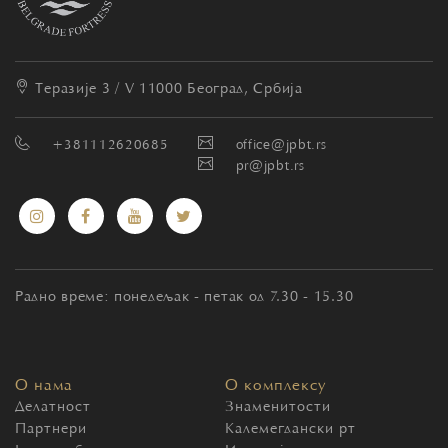
Теразије 3 / V
11000 Београд, Србија
+381112620685
office@jpbt.rs
pr@jpbt.rs
Радно време: понедељак - петак од 7.30 - 15.30
О нама
О комплексу
Делатност
Знаменитости
Партнери
Калемегдански рт