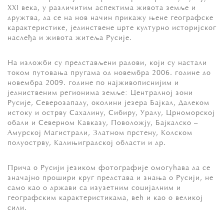
XXI века, у различитим аспектима живота земље и
дружтва, да се на нов начин прикажу њене географске
карактеристике, јединствене црте културно историјског
наслеђа и живота житеља Русије.
На изложби су представљени радови, који су настали
током путовања пругама од новембра 2006. године до
новембра 2009. године по најживописнијим и
једниственим регионима земље: Централној зони
Русије, Северозападу, околини језера Бајкал, Далеком
истоку и острву Сахалину, Сибиру, Уралу, Црноморској
обали и Северном Кавказу, Поволожју, Бајкалско –
Амурској Магистрали, Златном прстену, Колском
полуострву, Калињиградској области и др.
Прича о Русији језиком фотографије омогућава да се
значајно прошири круг представа и знања о Русији, не
само као о држави са изузетним социјалним и
географским карактеристикама, већ и као о великој
сили.