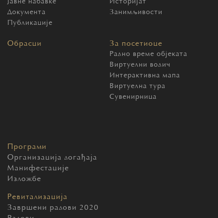
Јавне набавке
Историјат
Документа
Занимљивости
Публикације
Обрасци
За посетиоце
Радно време објеката
Виртуелни водич
Интерактивна мапа
Виртуелна тура
Сувенирница
Програми
Организација догађаја
Манифестације
Изложбе
Ревитализација
Завршени радови 2020