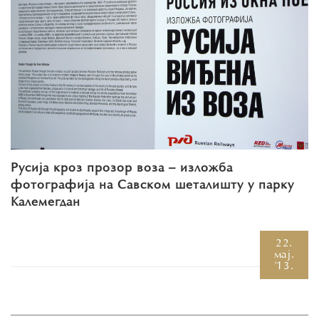
Русија кроз прозор воза – изложба
фотографија на Савском шеталишту у парку
Калемегдан
22.
мај.
'13.