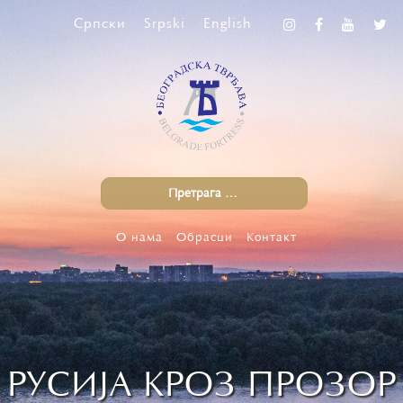
Српски
Srpski
English
О нама
Обрасци
Контакт
РУСИЈА КРОЗ ПРОЗОР