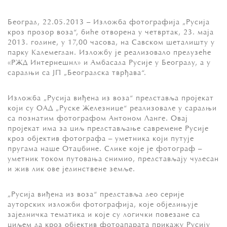
Београд, 22.05.2013 – Изложба фотографија „Русија
кроз прозор воза“, биће отворена у четвртак, 23. маја
2013. године, у 17,00 часова, на Савском шеталишту у
парку Калемегдан. Изложбу је реализовало предузеће
«РЖД Интернешнл» и Амбасада Русије у Београду, а у
сарадњи са ЈП „Београдска тврђава“.
Изложба „Русија виђена из воза“ представља пројекат
који су ОАД „Руске Железнице“ реализовале у сарадњи
са познатим фотографом Антоном Ланге. Овај
пројекат има за циљ представљање савремене Русије
кроз објектив фотографа – уметника који путује
пругама наше Отаџбине. Слике које је фотограф –
уметник током путовања снимио, представљају чудесан
и жив лик ове јединствене земље.
„Русија виђена из воза“ представља део серије
ауторских изложби фотографија, које обједињује
заједничка тематика и које су логички повезане са
циљем да кроз објектив фотоапарата прикажу Русију