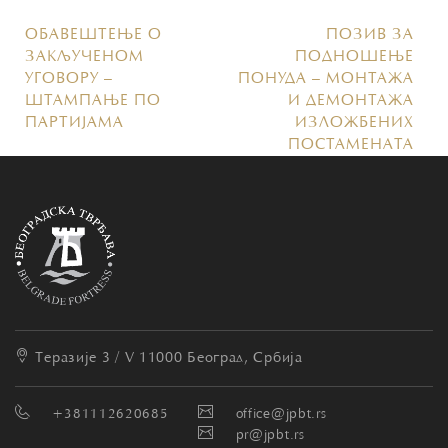
ОБАВЕШТЕЊЕ О
ПОЗИВ ЗА
ЗАКЉУЧЕНОМ
ПОДНОШЕЊЕ
УГОВОРУ –
ПОНУДА – МОНТАЖА
ШТАМПАЊЕ ПО
И ДЕМОНТАЖА
ПАРТИЈАМА
ИЗЛОЖБЕНИХ
ПОСТАМЕНАТА
Теразије 3 / V
11000 Београд, Србија
+381112620685
office@jpbt.rs
pr@jpbt.rs