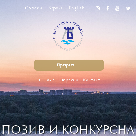
Српски
Srpski
English
О нама
Обрасци
Контакт
ПОЗИВ И КОНКУРСНА