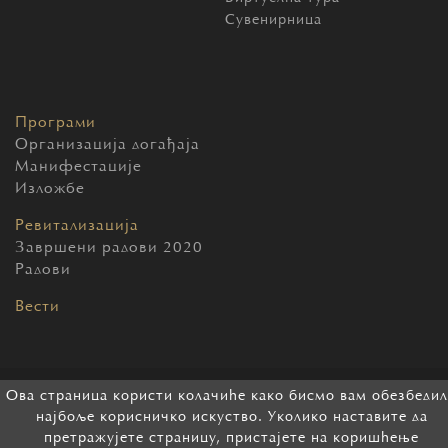
Сувенирница
Програми
Организација догађаја
Манифестације
Изложбе
Ревитализација
Завршени радови 2020
Радови
Вести
Ова страница користи колачиће како бисмо вам обезбеди
2026 Београдска тврђава. Сва права задржана.
најбоље корисничко искуство. Уколико наставите да
претражујете страницу, пристајете на коришћење