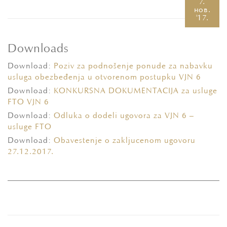
7.
нов.
'17.
Downloads
Download:
Poziv za podnošenje ponude za nabavku
usluga obezbeđenja u otvorenom postupku VJN 6
Download:
KONKURSNА DOKUMENTACIJA za usluge
FTO VJN 6
Download:
Odluka o dodeli ugovora za VJN 6 –
usluge FTO
Download:
Obavestenje o zakljucenom ugovoru
27.12.2017.