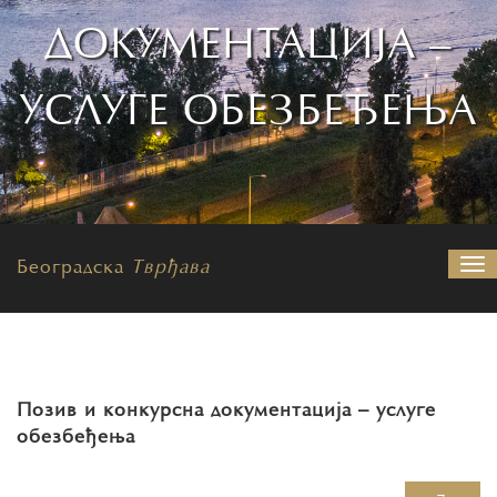
ДОКУМЕНТАЦИЈА –
УСЛУГЕ ОБЕЗБЕЂЕЊА
Београдска
Тврђава
На
Позив и конкурсна документација – услуге
обезбеђења