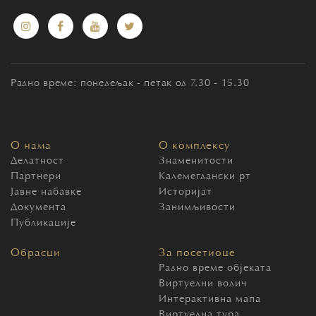
Радно време: понедељак - петак од 7.30 - 15.30
О нама
О комплексу
Делатност
Знаменитости
Партнери
Калемегдански рт
Јавне набавке
Историјат
Документа
Занимљивости
Публикације
Обрасци
За посетиоце
Радно време објеката
Виртуелни водич
Интерактивна мапа
Виртуелна тура