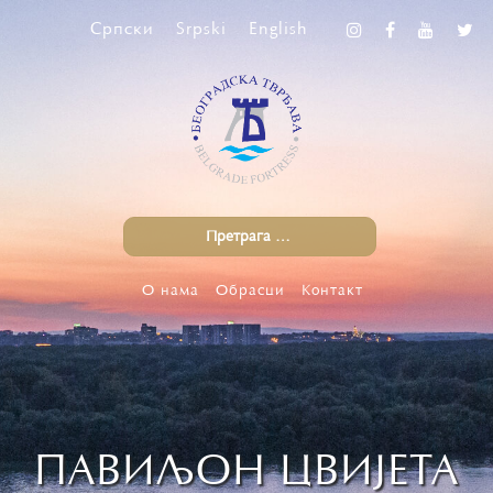
Српски
Srpski
English
О нама
Обрасци
Контакт
ПАВИЉОН ЦВИЈЕТА