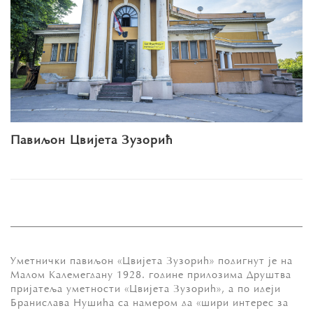
Павиљон Цвијета Зузорић
Уметнички павиљон «Цвијета Зузорић» подигнут је на
Малом Калемегдану 1928. године прилозима Друштва
пријатеља уметности «Цвијета Зузорић», а по идеји
Бранислава Нушића са намером да «шири интерес за