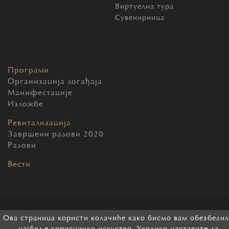
Виртуелна тура
Сувенирница
Програми
Организација догађаја
Манифестације
Изложбе
Ревитализација
Завршени радови 2020
Радови
Вести
2026 Београдска тврђава. Сва права задржана.
Ова страница користи колачиће како бисмо вам обезбеди