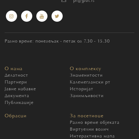
pr@jpbt.rs
Радно време: понедељак - петак од 7.30 - 15.30
О нама
О комплексу
Делатност
Знаменитости
Партнери
Калемегдански рт
Јавне набавке
Историјат
Документа
Занимљивости
Публикације
Обрасци
За посетиоце
Радно време објеката
Виртуелни водич
Интерактивна мапа