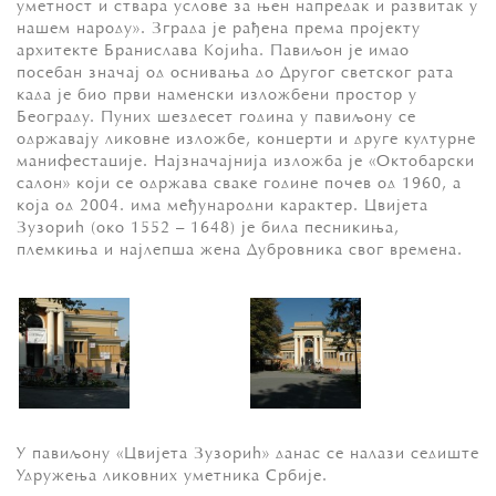
уметност и ствара услове за њен напредак и развитак у
нашем народу». Зграда је рађена према пројекту
архитекте Бранислава Којића. Павиљон је имао
посебан значај од оснивања до Другог светског рата
када је био први наменски изложбени простор у
Београду. Пуних шездесет година у павиљону се
одржавају ликовне изложбе, концерти и друге културне
манифестације. Најзначајнија изложба је «Октобарски
салон» који се одржава сваке године почев од 1960, а
која од 2004. има међународни карактер. Цвијета
Зузорић (око 1552 – 1648) је била песникиња,
племкиња и најлепша жена Дубровника свог времена.
У павиљону «Цвијета Зузорић» данас се налази седиште
Удружења ликовних уметника Србије.