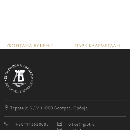
ФОНТАНА БУЂЕЊЕ
ПАРК КАЛЕМЕГДАН
Теразије 3 / V
11000 Београд, Србија
+381112620685
office@jpbt.rs