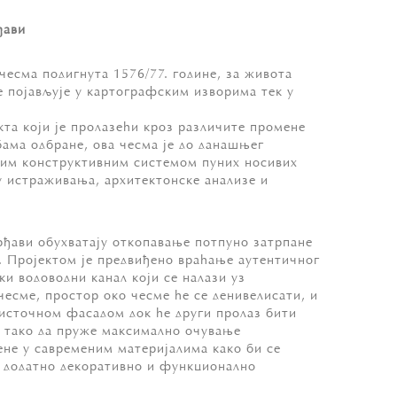
ђави
 чесма подигнута 1576/77. године, за живота
е појављује у картографским изворима тек у
кта који је пролазећи кроз различите промене
ама одбране, ова чесма је до данашњег
ним конструктивним системом пуних носивих
у истраживања, архитектонске анализе и
рђави обухватају откопавање потпуно затрпане
. Пројектом је предвиђено враћање аутентичног
ки водоводни канал који се налази уз
есме, простор око чесме ће се денивелисати, и
источном фасадом док ће други пролаз бити
и тако да пруже максимално очување
ене у савременим материјалима како би се
е додатно декоративно и функционално