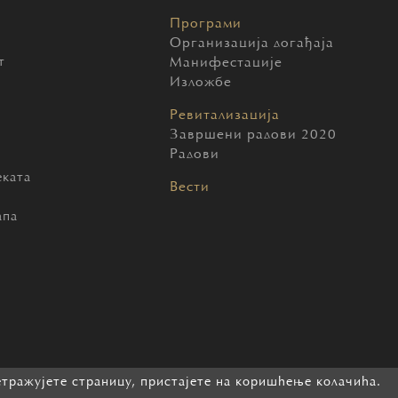
Програми
Организација догађаја
т
Манифестације
Изложбе
Ревитализација
Завршени радови 2020
Радови
еката
Вести
ч
апа
етражујете страницу, пристајете на коришћење колачића.