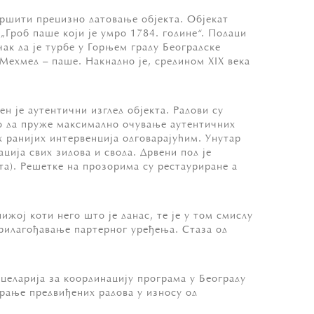
звршити прецизно датовање објекта. Објекат
 „Гроб паше који је умро 1784. године“. Подаци
чак да је турбе у Горњем граду Београдске
Мехмед – паше. Накнадно је, средином XIX века
н је аутентични изглед објекта. Радови су
ко да пруже максимално очување аутентичних
 ранијих интервенција одговарајућим. Унутар
ција свих зидова и свода. Дрвени под је
а). Решетке на прозорима су рестауриране а
ижој коти него што је данас, те је у том смислу
рилагођавање партерног уређења. Стаза од
целарија за координацију програма у Београду
ирање предвиђених радова у износу од