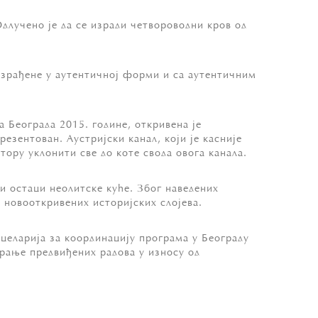
длучено је да се изради четвороводни кров од
 израђене у аутентичној форми и са аутентичним
 Београда 2015. године, откривена је
езентован. Аустријски канал, који је касније
тору уклонити све до коте свода овога канала.
 и остаци неолитске куће. Због наведених
 новооткривених историјских слојева.
целарија за координацију програма у Београду
ирање предвиђених радова у износу од