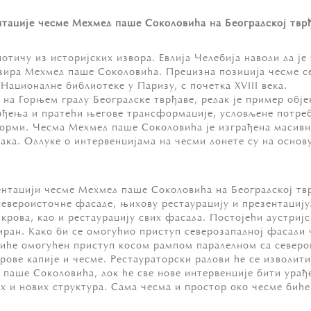
ентације чесме Мехмед паше Соколовића на Београдској твр
отичу из историјских извора. Евлија Челебија наводи да је
езира Мехмед паше Соколовића. Прецизна позиција чесме с
 Националне библиотеке у Паризу, с почетка XVIII века.
на Горњем граду Београдске тврђаве, редак је пример објe
рђења и пратећи његове трансформације, условљене потреб
форми. Чесма Мехмед паше Соколовића је изграђена масив
ака. Одлуке о интервенцијама на чесми донете су на основ
зентацији чесме Мехмед паше Соколовића на Београдској тв
евероисточне фасаде, њихову рестаурацију и презентацију
крова, као и рестаурацију свих фасада. Постојећи аустријс
ран. Како би се омогућио приступ северозападној фасади ч
биће омогућен приступ косом рампом паралелном са северо
рове капије и чесме. Рестаураторски радови ће се изводит
паше Соколовића, док ће све нове интервенције бити урађ
их и нових структура. Сама чесма и простор око чесме бић