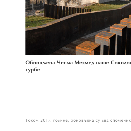
Обновљена Чесма Мехмед паше Соколов
турбе
Током 2017. године, обновљена су два спомени