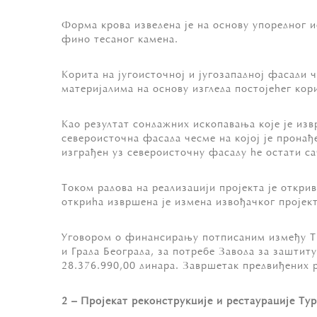
Форма крова изведена је на основу упоредног и
фино тесаног камена.
Корита на југоисточној и југозападној фасади 
материјалима на основу изгледа постојећег кор
Као резултат сондажних ископавања које је изв
североисточна фасада чесме на којој је пронађе
изграђен уз североисточну фасаду ће остати са
Током радова на реализацији пројекта је откри
открића извршена је измена извођачког пројект
Уговором о финансирању потписаним између ТИК
и Града Београда, за потребе Завода за заштит
28.376.990,00 динара. Завршетак предвиђених р
2 – Пројекат реконструкције и рестаурације Ту