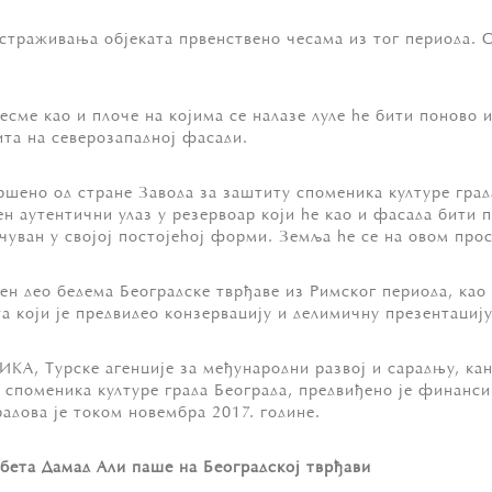
страживања објеката првенствено чесама из тог периода. О
чесме као и плоче на којима се налазе луле ће бити поново
ита на северозападној фасади.
ршено од стране Завода за заштиту споменика културе града
н аутентични улаз у резервоар који ће као и фасада бити пр
чуван у својој постојећој форми. Земља ће се на овом прос
вен део бедема Београдске тврђаве из Римског периода, као
а који је предвидео конзервацију и делимичну презентацију
А, Турске агенције за међународни развој и сарадњу, кан
у споменика културе града Београда, предвиђено је финанс
адова је током новембра 2017. године.
рбета Дамад Али паше на Београдској тврђави