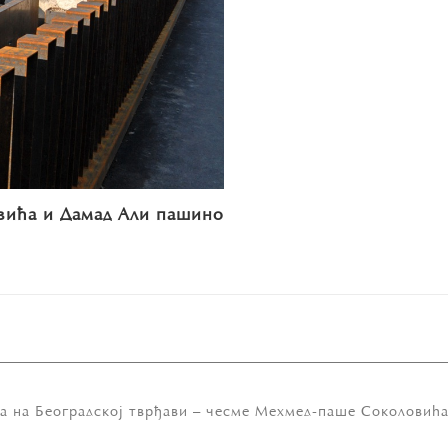
ића и Дамад Aли пашино
ка на Београдској тврђави – чесме Мехмед-паше Соколовић