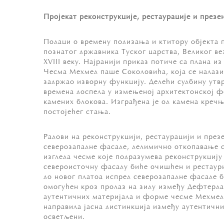
Пројекат реконструкције, рестаурације и през
Подаци о времену подизања и ктитору објекта п
познатог државника Туског царства, Великог в
XVIII веку. Најранији приказ потиче са плана из
Чесма Мехмед паше Соколовића, која се налази 
задржао изворну функцију. Делећи судбину утв
времена доспела у измењеној архитектонској 
камених блокова. Изграђена је од камена кречњ
постојећег стања.
Радови на реконструкцији, рестаурацији и пре
северозападне фасаде, делимично откопавање с
изгледа чесме које подразумева реконструкцију 
североисточну фасаду биће очишћен и рестаури
до новог платоа испред северозападне фасаде 
омогућен кроз пролаз на зиду између Дефтерда
аутентичних материјала и форме чесме Мехмед 
направила јасна дистинкција између аутентичн
осветљени.