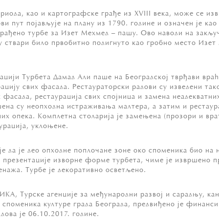
ериода, као и картографске грађе из XVIII века, може се и
ви пут појављује на плану из 1790. године и означен је као
аграђено турбе за Изет Мехмед – пашу. Ово наводи на закљу
у ствари било првобитно подигнуто као гробно место Изет 
цији Турбета Дамад Али паше на Београдској тврђави враће
рацију свих фасада. Рестаураторски радови су изведени та
фасада, рестаурација свих спојница и замена неадекватних
шена су неопходна истраживања малтера, а затим и рестаура
х опека. Комплетна столарија је замењена (прозори и врат
аурација, уклоњене.
е да је део опходне поплочане зоне око споменика био на н
 презентације изворне форме турбета, чиме је извршено п
ренажа. Турбе је декоративно осветљено.
А, Турске агенције за међународни развој и сарадњу, кан
у споменика културе града Београда, предвиђено је финанс
ова је 06.10.2017. године.