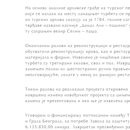
На основу анализе архивске грађе из турског п
који се налази на месту данашњег турбета се пр
из турских архива указују да је 1784. године с
тврђаве названо касније „Дамад Али – пашино“ 
ту сахрањен везир Селим – паша.
Окончаним радови на реконструкцији и рестаура
обухватили реконструкцију крова, као и рестау
материјала и форми. Изведено је чишћење свих 
турбета су третирани зидови, свод и под. Извр
замењен подом од шестостраних ручно прављени
неодговарајуће, додате у некој од ранијих рест
Током радова на реализаци пројекта откривено ј
извршена измена извођачког пројекта са циљем
камена је презентована и око ње је изведена д
Уговором о финансирању потписаним између ТИК
и Града Београда, за потребе Завода за заштит
6.133.830,00 динара. Завршетак предвиђених рад