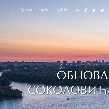
Српски
Srpski
English
ОБНОВЉ
СОКОЛОВИЋА