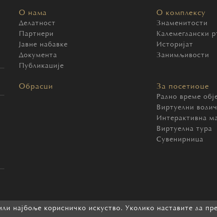
О нама
О комплексу
Делатност
Знаменитости
Партнери
Калемегдански р
Јавне набавке
Историјат
Документа
Занимљивости
Публикације
Обрасци
За посетиоце
Радно време обј
Виртуелни води
Интерактивна м
Виртуелна тура
Сувенирница
ли најбоље корисничко искуство. Уколико наставите да пр