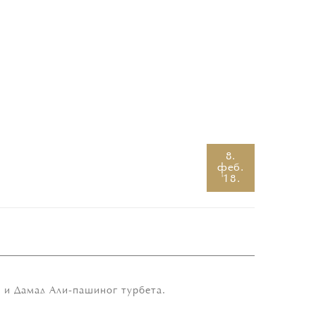
8.
феб.
'18.
а и Дамад Али-пашиног турбета.