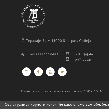
Теразије 3 / V
11000 Београд, Србија
+381112620685
office@jpbt.rs
pr@jpbt.rs
Радно време: понедељак - петак од 7.30 - 15.30
Ова страница користи колачиће како бисмо вам обезбеди