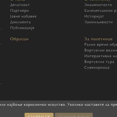
Делатност
Знаменитости
Партнери
Калемегдански р
Јавне набавке
Историјат
Документа
Занимљивости
Публикације
Обрасци
За посетиоце
Радно време обј
Виртуелни води
Интерактивна м
Виртуелна тура
Сувенирница
ли најбоље корисничко искуство. Уколико наставите да пр
2026 Београдска тврђава. Сва права задржана.