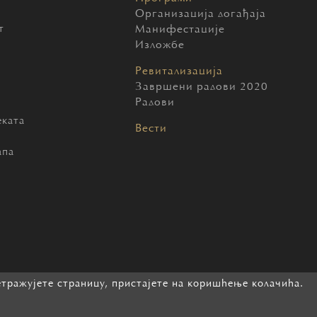
Организација догађаја
т
Манифестације
Изложбе
Ревитализација
Завршени радови 2020
Радови
еката
Вести
ч
апа
етражујете страницу, пристајете на коришћење колачића.