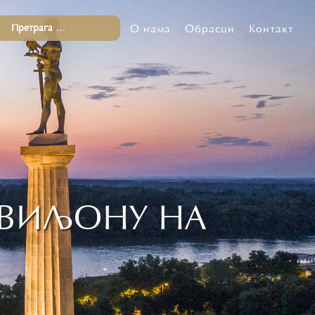
О нама
Обрасци
Контакт
АВИЉОНУ НА