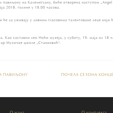
павиљону на Калемегдану, биће отворена наступом „Angel V
аја 2018. године у 18.00 часова.
и ће да уживају у дивним гласовима талентоване деце који
а. Као саставни део Ноћи музеја, у суботу, 19. маја од 18
стар Музичке школе „Станковић“.
ОМ ПАВИЉОНУ
ПОЧЕЛА СЕЗОНА КОНЦ
О нама
О комплексу