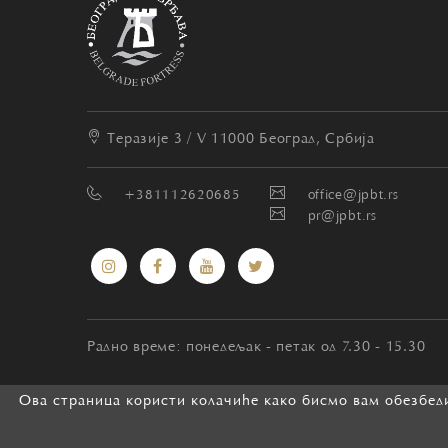
Теразије 3 / V
11000 Београд, Србија
+381112620685
office@jpbt.rs
pr@jpbt.rs
Радно време: понедељак - петак од 7.30 - 15.30
Ова страница користи колачиће како бисмо вам обезбеди