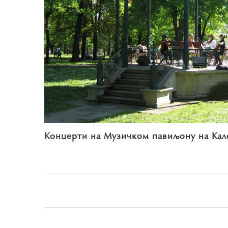
Концерти на Музичком павиљону на Кал