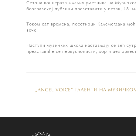
Сезона концерата младих уметника на Музичком 
београдској публици представити у петак, 18. м
Током сат времена, посетиоци Калемегдана моћ
вече.
Наступи музичких школа настављају се већ сутр
представиће се перкусионисти, хор и џез орке
„ANGEL VOICE“ ТАЛЕНТИ НА МУЗИЧК