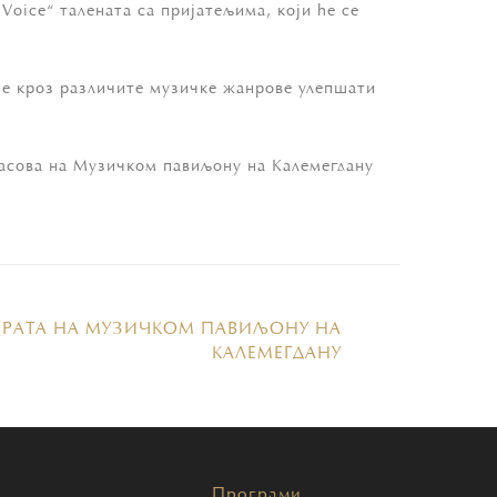
oice“ талената са пријатељима, који ће се
 ће кроз различите музичке жанрове улепшати
 часова на Музичком павиљону на Калемегдану
ЕРАТА НА МУЗИЧКОМ ПАВИЉОНУ НА
КАЛЕМЕГДАНУ
Програми