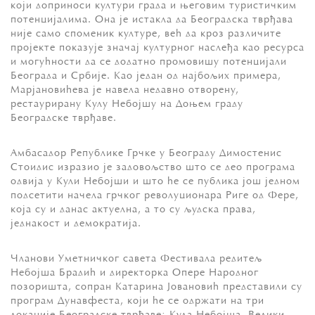
који доприноси култури града и његовим туристичким
потенцијалима. Она је истакла да Београдска тврђава
није само споменик културе, већ да кроз различите
пројекте показује значај културног наслеђа као ресурса
и могућности да се додатно промовишу потенцијали
Београда и Србије. Као један од најбољих примера,
Марјановићева је навела недавно отворену,
рестаурирану Кулу Небојшу на Доњем граду
Београдске тврђаве.
Амбасадор Републике Грчке у Београду Димостенис
Стоидис изразио је задовољство што се део програма
одвија у Кули Небојши и што ће се публика још једном
подсетити начела грчког револуционара Риге од Фере,
која су и данас актуелна, а то су људска права,
једнакост и демократија.
Чланови Уметничког савета Фестивала редитељ
Небојша Брадић и директорка Опере Народног
позоришта, сопран Катарина Јовановић представили су
програм Дунавфеста, који ће се одржати на три