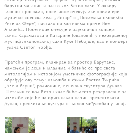
локације Београдске тврђаве: Кула Небојша, Велики
барутни магацин и плато код Бетон хале. У оквиру
главног програма, посетиоце очекују две премијере:
музичко-сценска дела „Истар“ и „Последња пловидба
Риге од Фере“, настало по мотивима приче Иве
Андрића. Посетиоце очекује и заједнички концерт
Едина Карамазова и Катарине Јовановић у недовршеној
мултифункционалној сали Куле Небојше, као и концерт
Гудача Светог Ђорђа.
Пратећи програм, планиран за простор Барутане,
намењем је деци и младима и бавиће се пре свега
митологијом и историјом уметничке фотографије која
обрађује ову тему: изложба и филм Растка Ћирића
„Але и бауци“, радионице, пешчана скулптура Дунава…
Шеталиште код Бетон хале биће место резервисано за
изложбе које ће на оригиналан начин презентовати
Дунав, преплитање култура и њихов међусобан утицај.