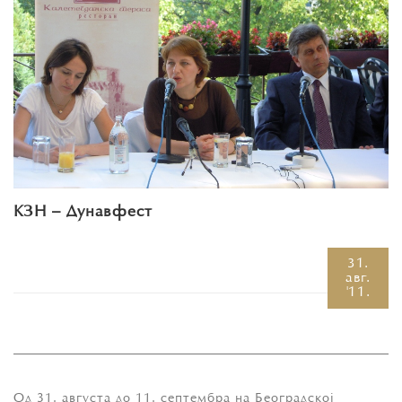
КЗН – Дунавфест
31.
авг.
'11.
Од 31. августа до 11. септембра на Београдској