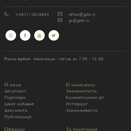
+381112620685
office@jpbt.rs
pr@jpbt.rs
Радно време: понедељак - петак од 7.30 - 15.30
О нама
О комплексу
Делатност
Знаменитости
Партнери
Калемегдански рт
Јавне набавке
Историјат
Документа
Занимљивости
Публикације
Обрасци
За посетиоце