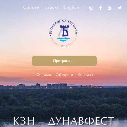
Српски
Srpski
English
О нама
Обрасци
Контакт
КЗН – ДУНАВФЕСТ