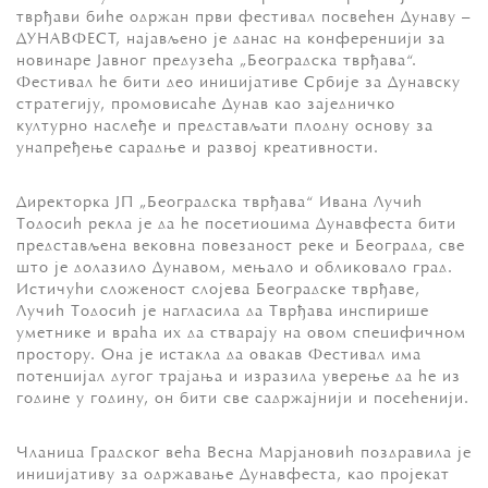
тврђави биће одржан први фестивал посвећен Дунаву –
ДУНАВФЕСТ, најављено је данас на конференцији за
новинаре Јавног предузећа „Београдска тврђава“.
Фестивал ће бити део иницијативе Србије за Дунавску
стратегију, промовисаће Дунав као заједничко
културно наслеђе и представљати плодну основу за
унапређење сарадње и развој креативности.
Директорка ЈП „Београдска тврђава“ Ивана Лучић
Тодосић рекла је да ће посетиоцима Дунавфеста бити
представљена вековна повезаност реке и Београда, све
што је долазило Дунавом, мењало и обликовало град.
Истичући сложеност слојева Београдске тврђаве,
Лучић Тодосић је нагласила да Тврђава инспирише
уметнике и враћа их да стварају на овом специфичном
простору. Она је истакла да овакав Фестивал има
потенцијал дугог трајања и изразила уверење да ће из
године у годину, он бити све садржајнији и посећенији.
Чланица Градског већа Весна Марјановић поздравила је
иницијативу за одржавање Дунавфеста, као пројекат