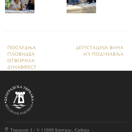
ПОСЛЕДЊА
ДЕГУСТАЦИЈА ВИНА
ПЛОВИДБА
ИЗ ПОДУНАВЉА
ОТВОРИЛА
ДУНАВФЕСТ
Теразије 3 / V
11000 Београд, Србија