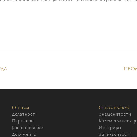
УДA
ПРOМ
О нама
О комплексу
Делатност
Знаменитости
Партнери
Калемегдански р
Јавне набавке
Историјат
Документа
Занимљивости