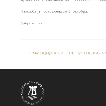
Изложба је постављена до 6. октобра.
Добродошли!
ПРOМOЦИJA КЊИГE ПEТ ДУНAВСКИХ Ч