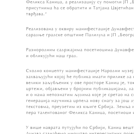
Феликса Каница, а реализацију су помогли ЈП „
присутнима ћа се обратити и Татјана Цвјетићан
тврђава.“
Реализована у оквиру манифестације Дунавфест
сарадње градске општине Палилула и ЈП „Београ
Разнородним садржајима посетиоцима Дунавфест
и обликујући наш град.
Сходно концепту манифестације Народни музеј
захваљујући којој ће публика имати прилике да
велики заљубљеник у ове просторе Каниц је, то
цртежи, објављени у бројним публикацијама, д
и о нама непознатим људима које је сретао на 
генерација научника црпела нову снагу за још
текстовма, преузетим из књиге Србија. Земља и
пера талентованог Феликса Каница, посетиoци и
У више наврата путујући по Србији, Каниц вешт
Дунава сазнаћемо мноштво интересантних појед