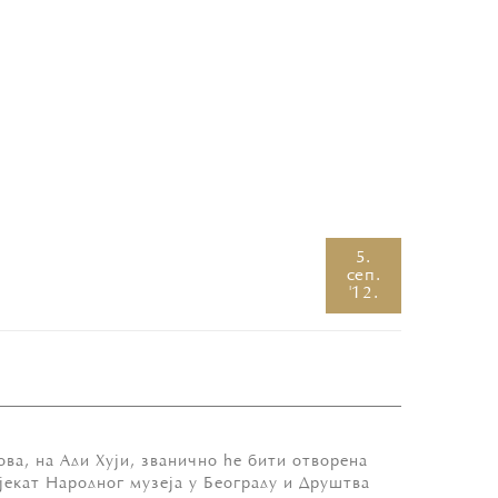
5.
сеп.
'12.
ова, на Ади Хуји, званично ће бити отворена
екат Народног музеја у Београду и Друштва