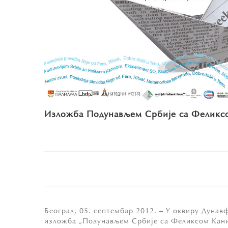
Изложба Подунављем Србије са Феликс
Београд, 05. септембар 2012. – У оквиру Дунавф
изложба „Подунављем Србије са Феликсом Каниц