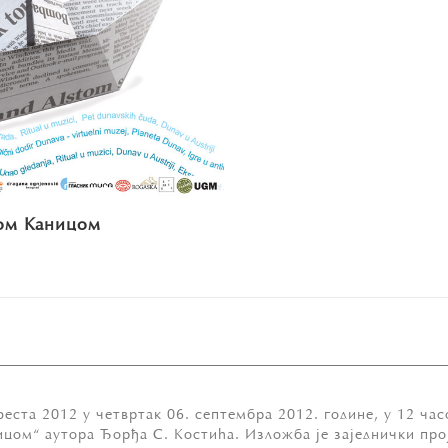
ом Каницом
еста 2012 у четвртак 06. септембра 2012. године, у 12 час
ом“ аутора Ђорђа С. Костића. Изложба је заједнички прој