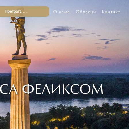
О нама
Обрасци
Контакт
 СА ФЕЛИКСОМ