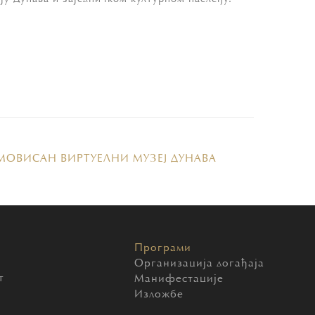
OВИСАН ВИРТУЕЛНИ МУЗЕЈ ДУНAВA
Програми
Организација догађаја
т
Манифестације
Изложбе