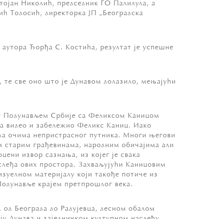
тојан Николић, председник ГО Палилула, а
ић Тодосић, директорка ЈП „Београдска
аутора Ђорђа С. Костића, резултат је успешне
 те све оно што је Дунавом долазило, мењајући
бу Подунављем Србије са Феликсом Каницом
ања видео и забележио Феликс Каниц. Иако
леда очима непристрасног путника. Многи његови
им старим грађевинама, народним обичајима али
цени извор сазнања, из којег је свака
аслеђа ових простора. Захваљујући Каницовим
визуелном материјалу који такође потиче из
Подунавље крајем претпрошлог века.
 од Београда до Радујевца, десном обалом
у Дунава и заједничком културном наслеђу.