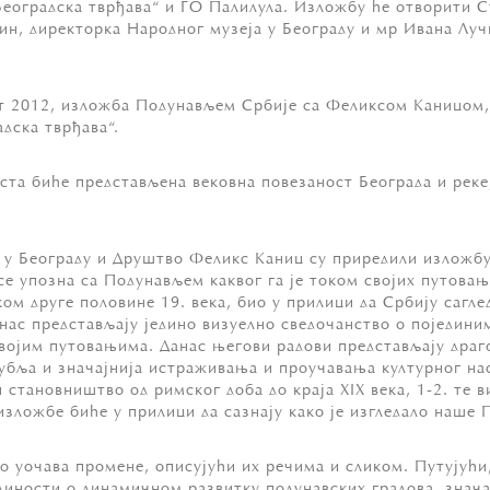
Београдска тврђава“ и ГО Палилула. Изложбу ће отворити С
ин, директорка Народног музеја у Београду и мр Ивана Луч
 2012, изложба Подунављем Србије са Феликсом Каницом, 
дска тврђава“.
а биће представљена вековна повезаност Београда и реке,
 у Београду и Друштво Феликс Каниц су приредили излож
 се упозна са Подунављем каквог га је током својих путов
ком друге половине 19. века, био у прилици да Србију саг
анас представљају једино визуелно сведочанство о поједин
својим путовањима. Данас његови радови представљају драго
 дубља и значајнија истраживања и проучавања културног н
 становништво од римског доба до краја XIX века, 1-2. те 
зложбе биће у прилици да сазнају како је изгледало наше 
о уочава промене, описујући их речима и сликом. Путујући,
иности о динамичном развитку подунавских градова, значај