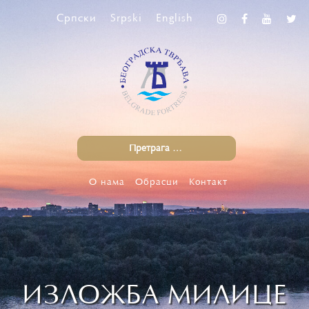
Српски
Srpski
English
О нама
Обрасци
Контакт
ИЗЛОЖБА МИЛИЦЕ