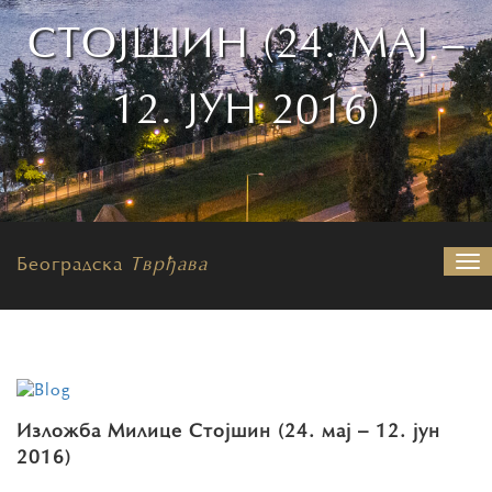
СТОЈШИН (24. МАЈ –
12. ЈУН 2016)
Београдска
Тврђава
На
Изложба Милице Стојшин (24. мај – 12. јун
2016)