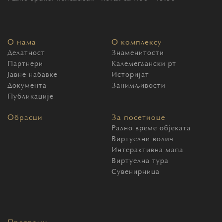
О нама
О комплексу
Делатност
Знаменитости
Партнери
Калемегдански рт
Јавне набавке
Историјат
Документа
Занимљивости
Публикације
Обрасци
За посетиоце
Радно време објеката
Виртуелни водич
Интерактивна мапа
Виртуелна тура
Сувенирница