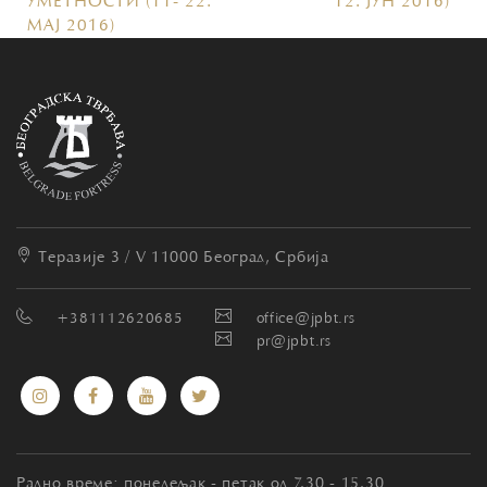
УМЕТНОСТИ (11- 22.
12. ЈУН 2016)
МAJ 2016)
Теразије 3 / V
11000 Београд, Србија
+381112620685
office@jpbt.rs
pr@jpbt.rs
Радно време: понедељак - петак од 7.30 - 15.30