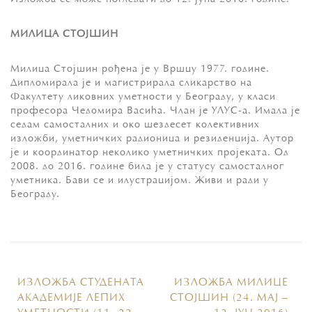
МИЛИЦА СТОЈШИН
Милица Стојшин рођена је у Вршцу 1977. године.
Дипломирала је и магистрирала сликарство на
Факултету ликовних уметности у Београду, у класи
професора Чедомира Васића. Члан је УЛУС-а. Имала је
седам самосталних и око шездесет колективних
изложби, уметничких радионица и резиденција. Аутор
је и координатор неколико уметничких пројеката. Од
2008. до 2016. године била је у статусу самосталног
уметника. Бави се и илустрацијом. Живи и ради у
Београду.
ИЗЛОЖБА СТУДЕНАТА
ИЗЛОЖБА МИЛИЦЕ
АКАДЕМИЈЕ ЛЕПИХ
СТОЈШИН (24. МАЈ –