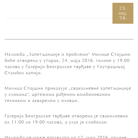
23.
мај.
'16.
Изложба „Запетљанције и проблеми“ Милице Стојшин
биће отворена у уторак, 24. маја 2016. године у 19.00
часова у Галерији Београдске тврђаве у Унутрашњој
Стамбол капији.
Милица Стојшин приказује „свакодневне запетљанције
у сликама“, цртежима рађеним комбинованом
техником и акварелом у оловци.
Галерија Београдске тврђаве отворена је свакодневно
од 11.00 до 19.00 часова, а улаз је слободан.
Изложба се може погледати до 12. јуна 2016. године.