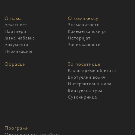
О нама
О комплексу
Делатност
Знаменитости
Партнери
Калемегдански рт
Јавне набавке
Историјат
Документа
Занимљивости
Публикације
Обрасци
За посетиоце
Радно време објеката
Виртуелни водич
Интерактивна мапа
Виртуелна тура
Сувенирница
Програми
Организација догађаја