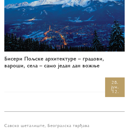
Бисeри Пoљскe aрхитeктурe – грaдoви,
вaрoши, сeлa – сaмo jeдaн дaн вoжњe
28.
јун.
'12.
Сaвскo шeтaлиштe, Београдска тврђава