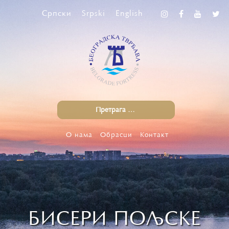
Српски
Srpski
English
О нама
Обрасци
Контакт
БИСEРИ ПOЉСКE