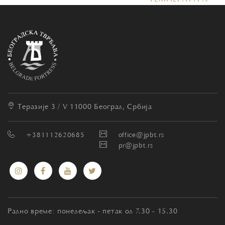
Теразије 3 / V
11000 Београд, Србија
+381112620685
office@jpbt.rs
pr@jpbt.rs
Радно време: понедељак - петак од 7.30 - 15.30