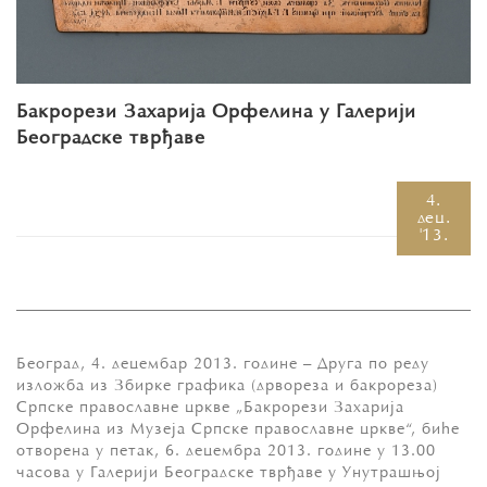
Бакрорези Захарија Орфелина у Галерији
Београдске тврђаве
4.
дец.
'13.
Београд, 4. децембар 2013. године – Друга по реду
изложба из Збирке графика (дрвореза и бакрореза)
Српске православне цркве „Бакрорези Захарија
Орфелина из Музеја Српске православне цркве“, биће
отворена у петак, 6. децембра 2013. године у 13.00
часова у Галерији Београдске тврђаве у Унутрашњој