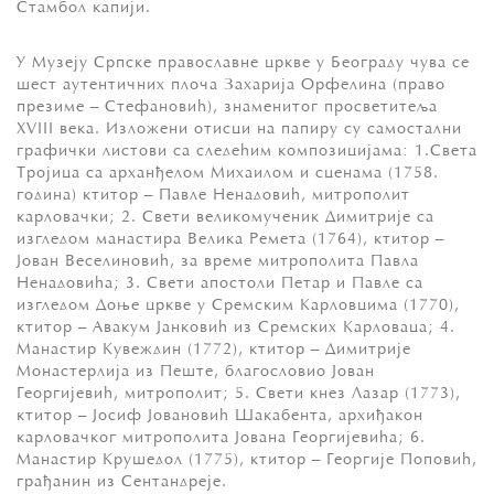
Стамбол капији.
У Музеју Српске православне цркве у Београду чува се
шест аутентичних плоча Захарија Орфелина (право
презиме – Стефановић), знаменитог просветитеља
XVIII века. Изложени отисци на папиру су самостални
графички листови са следећим композицијама: 1.Света
Тројица са арханђелом Михаилом и сценама (1758.
година) ктитор – Павле Ненадовић, митрополит
карловачки; 2. Свети великомученик Димитрије са
изгледом манастира Велика Ремета (1764), ктитор –
Јован Веселиновић, за време митрополита Павла
Ненадовића; 3. Свети апостоли Петар и Павле са
изгледом Доње цркве у Сремским Карловцима (1770),
ктитор – Авакум Јанковић из Сремских Карловаца; 4.
Манастир Кувеждин (1772), ктитор – Димитрије
Монастерлија из Пеште, благословио Јован
Георгијевић, митрополит; 5. Свети кнез Лазар (1773),
ктитор – Јосиф Јовановић Шакабента, архиђакон
карловачког митрополита Јована Георгијевића; 6.
Манастир Крушедол (1775), ктитор – Георгије Поповић,
грађанин из Сентандреје.