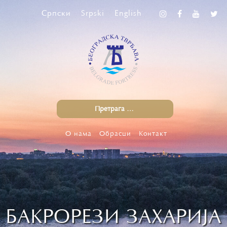
Српски
Srpski
English
О нама
Обрасци
Контакт
БАКРОРЕЗИ ЗАХАРИЈА