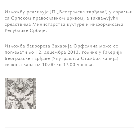
Изложбу реализује ЈП „Београдска тврђава“, у сарадњи
са Српском православном црквом, а захваљујући
средствима Министарства културе и информисања
Републике Србије.
Изложба бакрореза Захарија Орфелина може се
погледати до 12. децембра 2013. године у Галерији
Београдске тврђаве (Унутрашња Стамбол капија)
свакога дана од 10.00 до 17.00 часова.