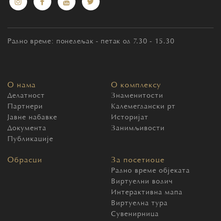
Радно време: понедељак - петак од 7.30 - 15.30
О нама
О комплексу
Делатност
Знаменитости
Партнери
Калемегдански рт
Јавне набавке
Историјат
Документа
Занимљивости
Публикације
Обрасци
За посетиоце
Радно време објеката
Виртуелни водич
Интерактивна мапа
Виртуелна тура
Сувенирница