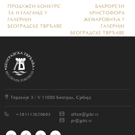
ПРОДУЖЕН КОНКУРС
БАКРОРЕЗИ
ЗА ИЗЛАГАЊЕ У
ХРИСТОФОРА
ГАЛЕРИЈИ
ЖЕФАРОВИЋА У
БЕОГРАДСКЕ ТВРЂАВЕ
ГАЛЕРИЈИ
БЕОГРАДСКЕ ТВРЂАВЕ
Теразије 3 / V
11000 Београд, Србија
+381112620685
office@jpbt.rs
pr@jpbt.rs