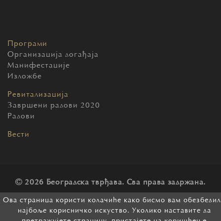
Програми
Организација догађаја
Манифестације
Изложбе
Ревитализација
Завршени радови 2020
Радови
Вести
2026 Београдска тврђава. Сва права задржана.
Ова страница користи колачиће како бисмо вам обезбеди
најбоље корисничко искуство. Уколико наставите да